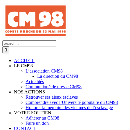
Skip
to
content
Search
for:
ACCUEIL
LE CM98
L’association CM98
La direction du CM98
Actualités
Communiqué de presse CM98
NOS ACTIONS
Retrouver ses aieux esclaves
Comprendre avec l’Université populaire du CM98
Honorer la mémoire des victimes de l’esclavage
VOTRE SOUTIEN
Adhérer au CM98
Faire un don
CONTACT