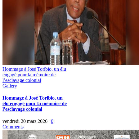
Hommage à José Toribio, un élu
engagé pour la mémoire de
l’esclavage colonial
Gallery
Hommage à José Toribio, un
élu engagé pour la mémoire de
l’esclavage colonial
vendredi 20 mars 2026
|
0
Comments