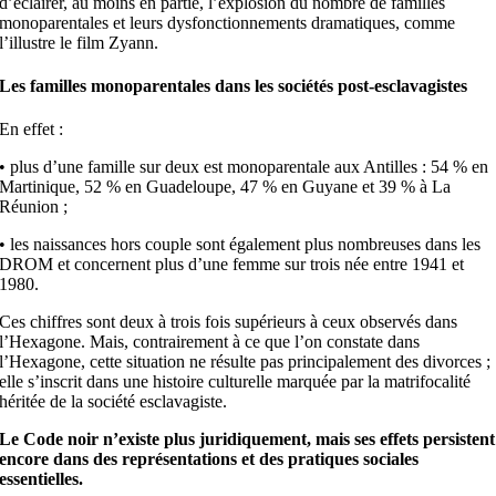
d’éclairer, au moins en partie, l’explosion du nombre de familles
monoparentales et leurs dysfonctionnements dramatiques, comme
l’illustre le film Zyann.
Les familles monoparentales dans les sociétés post-esclavagistes
En effet :
• plus d’une famille sur deux est monoparentale aux Antilles : 54 % en
Martinique, 52 % en Guadeloupe, 47 % en Guyane et 39 % à La
Réunion ;
• les naissances hors couple sont également plus nombreuses dans les
DROM et concernent plus d’une femme sur trois née entre 1941 et
1980.
Ces chiffres sont deux à trois fois supérieurs à ceux observés dans
l’Hexagone. Mais, contrairement à ce que l’on constate dans
l’Hexagone, cette situation ne résulte pas principalement des divorces ;
elle s’inscrit dans une histoire culturelle marquée par la matrifocalité
héritée de la société esclavagiste.
Le Code noir n’existe plus juridiquement, mais ses effets persistent
encore dans des représentations et des pratiques sociales
essentielles.