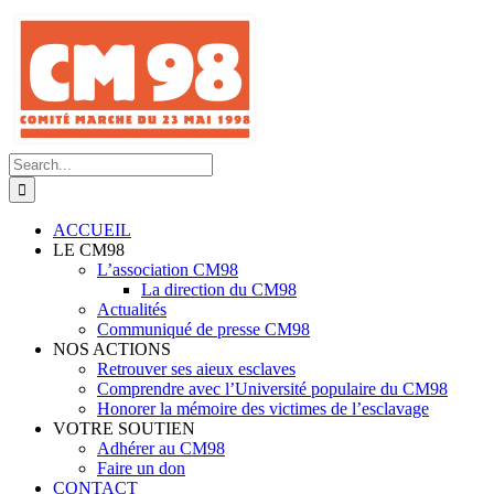
Skip
to
content
Search
for:
ACCUEIL
LE CM98
L’association CM98
La direction du CM98
Actualités
Communiqué de presse CM98
NOS ACTIONS
Retrouver ses aieux esclaves
Comprendre avec l’Université populaire du CM98
Honorer la mémoire des victimes de l’esclavage
VOTRE SOUTIEN
Adhérer au CM98
Faire un don
CONTACT