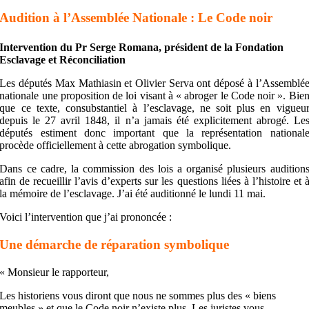
Audition à l’Assemblée Nationale : Le Code noir
Intervention du Pr Serge Romana, président de la Fondation
Esclavage et Réconciliation
Les députés Max Mathiasin et Olivier Serva ont déposé à l’Assemblé
nationale une proposition de loi visant à « abroger le Code noir ». Bie
que ce texte, consubstantiel à l’esclavage, ne soit plus en vigueu
depuis le 27 avril 1848, il n’a jamais été explicitement abrogé. Le
députés estiment donc important que la représentation national
procède officiellement à cette abrogation symbolique.
Dans ce cadre, la commission des lois a organisé plusieurs audition
afin de recueillir l’avis d’experts sur les questions liées à l’histoire et 
la mémoire de l’esclavage. J’ai été auditionné le lundi 11 mai.
Voici l’intervention que j’ai prononcée :
Une démarche de réparation symbolique
« Monsieur le rapporteur,
Les historiens vous diront que nous ne sommes plus des « biens
meubles » et que le Code noir n’existe plus. Les juristes vous