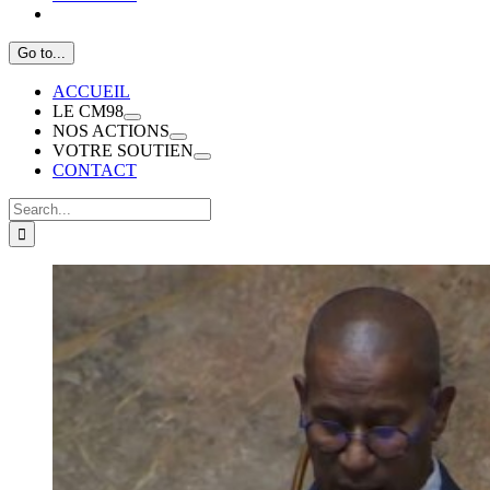
Go to...
ACCUEIL
LE CM98
NOS ACTIONS
VOTRE SOUTIEN
CONTACT
Search
for:
View
Larger
Image