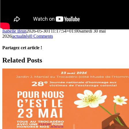
Isabelle Brun
2026-05-30T11:17:54+01:00
samedi 30 mai
2026
|
actualités
|
0 Comments
Partagez cet article !
Facebook
X
Reddit
LinkedIn
WhatsApp
Telegram
Tumblr
Pinterest
Vk
Xing
Email
Related Posts