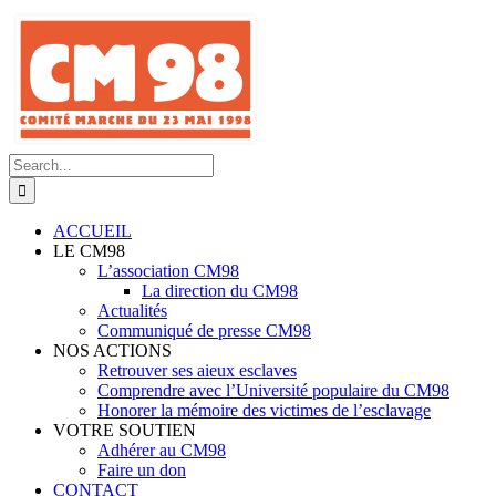
Skip
to
content
Search
for:
ACCUEIL
LE CM98
L’association CM98
La direction du CM98
Actualités
Communiqué de presse CM98
NOS ACTIONS
Retrouver ses aieux esclaves
Comprendre avec l’Université populaire du CM98
Honorer la mémoire des victimes de l’esclavage
VOTRE SOUTIEN
Adhérer au CM98
Faire un don
CONTACT