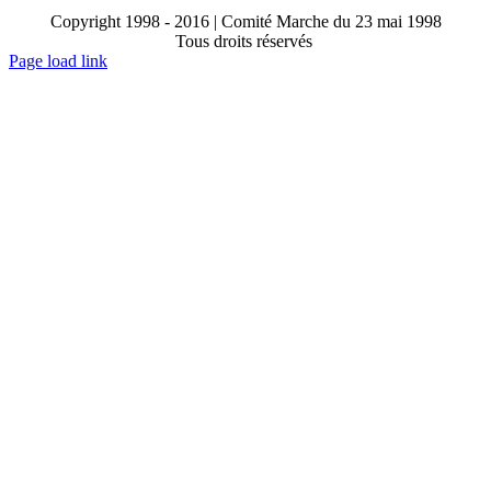
Copyright 1998 - 2016 | Comité Marche du 23 mai 1998
Tous droits réservés
Toggle
Page load link
Sliding
Go
Bar
to
Area
Top