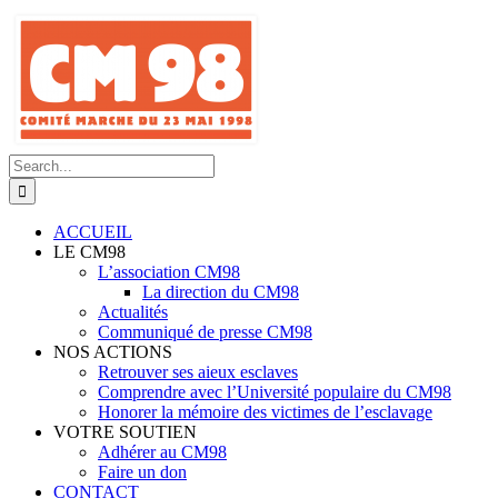
Skip
to
content
Search
for:
ACCUEIL
LE CM98
L’association CM98
La direction du CM98
Actualités
Communiqué de presse CM98
NOS ACTIONS
Retrouver ses aieux esclaves
Comprendre avec l’Université populaire du CM98
Honorer la mémoire des victimes de l’esclavage
VOTRE SOUTIEN
Adhérer au CM98
Faire un don
CONTACT