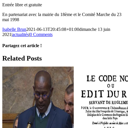
Entrée libre et gratuite
En partenariat avec la mairie du 18ème et le Comité Marche du 23
mai 1998
Isabelle Brun
2021-06-13T20:45:08+01:00
dimanche 13 juin
2021
|
actualités
|
0 Comments
Partagez cet article !
Facebook
X
Reddit
LinkedIn
WhatsApp
Telegram
Tumblr
Pinterest
Vk
Xing
Email
Related Posts