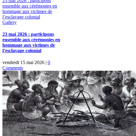
23 mai 2026 : participons
ensemble aux cérémonies en
hommage aux victimes de
l’esclavage colonial
Gallery
23 mai 2026 : participons
ensemble aux cérémonies en
hommage aux victimes de
l’esclavage colonial
vendredi 15 mai 2026
|
0
Comments