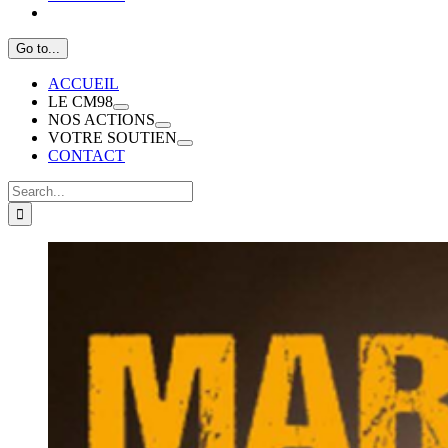
Go to...
ACCUEIL
LE CM98
NOS ACTIONS
VOTRE SOUTIEN
CONTACT
Search
for:
View
Larger
Image