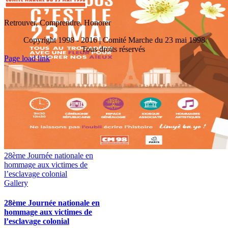
Retrouver, Comprendre, Honorer
Copyright 1998 - 2016 | Comité Marche du 23 mai 1998
Tous droits réservés
Toggle
Page load link
Sliding
Go
Bar
to
Area
Top
28ème Journée nationale en
hommage aux victimes de
l’esclavage colonial
Gallery
28ème Journée nationale en
hommage aux victimes de
l’esclavage colonial