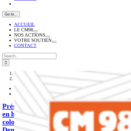
Go to...
ACCUEIL
LE CM98
NOS ACTIONS
VOTRE SOUTIEN
CONTACT
Search
for:
1
2
Présentation de la 26ème commémoration
en hommage aux victimes de l’esclavage
colonial – Parvis de la Basilique de Saint-
Denis