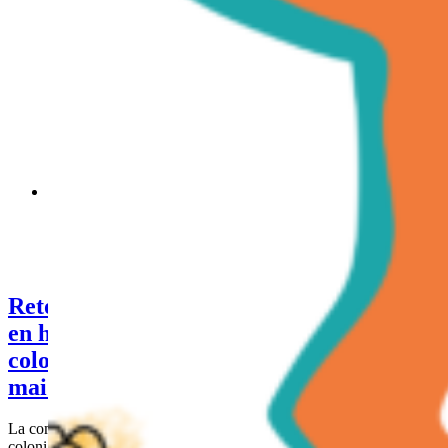
Retour en images de la journée nationale en hommage aux
victimes de l’esclavage colonial au Ministère des Outre-Mer :
23 mai 2023
Gallery
Retour en images de la journée nationale
en hommage aux victimes de l’esclavage
colonial au Ministère des Outre-Mer : 23
mai 2023
La commémoration en hommage aux victimes de l'esclavage
colonial,