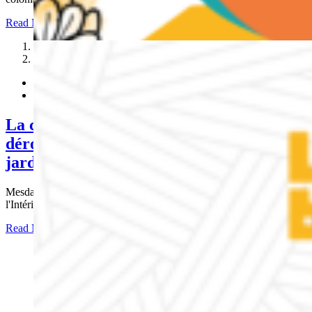
Read More
1
2
La commémoration cette année se
déroulera le mardi 23 mai 2023 dans les
jardins du ministère de l’Outre-mer
Mesdames, Messieurs, Monsieur Gérald DARMANIN Ministre de
l'Intérieur et
Read More