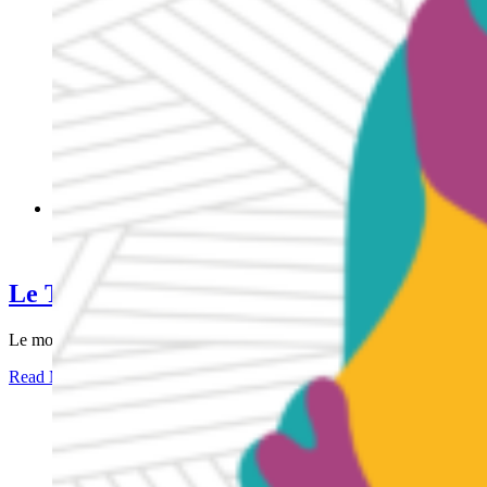
Le Tan LanmèKannFèNèg 2024
Gallery
Le Tan LanmèKannFèNèg 2024
Le mois de mai est un temps fort du
Read More