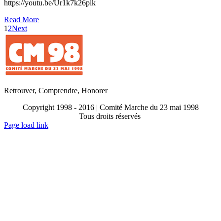
https://youtu.be/Ur1k7k26pik
Read More
1
2
Next
Retrouver, Comprendre, Honorer
Copyright 1998 - 2016 | Comité Marche du 23 mai 1998
Tous droits réservés
Toggle
Page load link
Sliding
Go
Bar
to
Area
Top