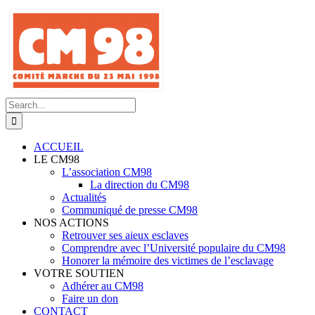
Skip
to
content
Search
for:
ACCUEIL
LE CM98
L’association CM98
La direction du CM98
Actualités
Communiqué de presse CM98
NOS ACTIONS
Retrouver ses aieux esclaves
Comprendre avec l’Université populaire du CM98
Honorer la mémoire des victimes de l’esclavage
VOTRE SOUTIEN
Adhérer au CM98
Faire un don
CONTACT