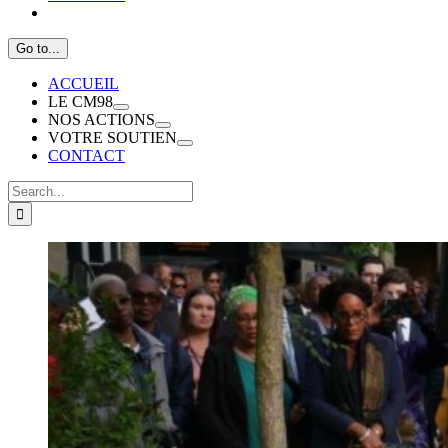
Go to...
ACCUEIL
LE CM98
NOS ACTIONS
VOTRE SOUTIEN
CONTACT
Search
for:
View
Larger
Image