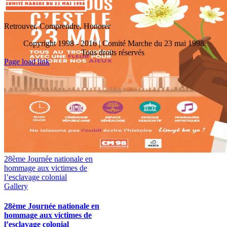
Retrouver, Comprendre, Honorer
Copyright 1998 - 2016 | Comité Marche du 23 mai 1998
Tous droits réservés
Toggle
Page load link
Sliding
Go
Bar
to
Area
Top
28ème Journée nationale en
hommage aux victimes de
l’esclavage colonial
Gallery
28ème Journée nationale en
hommage aux victimes de
l’esclavage colonial