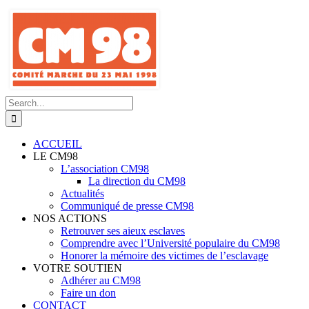
Skip
to
content
Search
for:
ACCUEIL
LE CM98
L’association CM98
La direction du CM98
Actualités
Communiqué de presse CM98
NOS ACTIONS
Retrouver ses aieux esclaves
Comprendre avec l’Université populaire du CM98
Honorer la mémoire des victimes de l’esclavage
VOTRE SOUTIEN
Adhérer au CM98
Faire un don
CONTACT