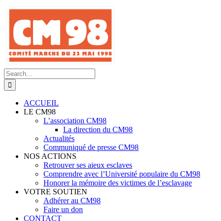
Skip
to
content
Search
for:
ACCUEIL
LE CM98
L’association CM98
La direction du CM98
Actualités
Communiqué de presse CM98
NOS ACTIONS
Retrouver ses aieux esclaves
Comprendre avec l’Université populaire du CM98
Honorer la mémoire des victimes de l’esclavage
VOTRE SOUTIEN
Adhérer au CM98
Faire un don
CONTACT