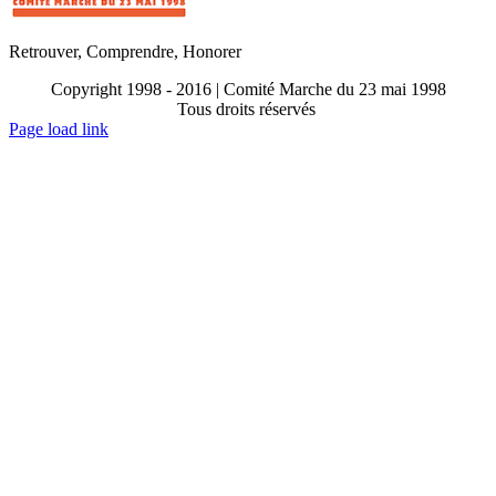
Retrouver, Comprendre, Honorer
Copyright 1998 - 2016 | Comité Marche du 23 mai 1998
Tous droits réservés
Toggle
Page load link
Sliding
Go
Bar
to
Area
Top