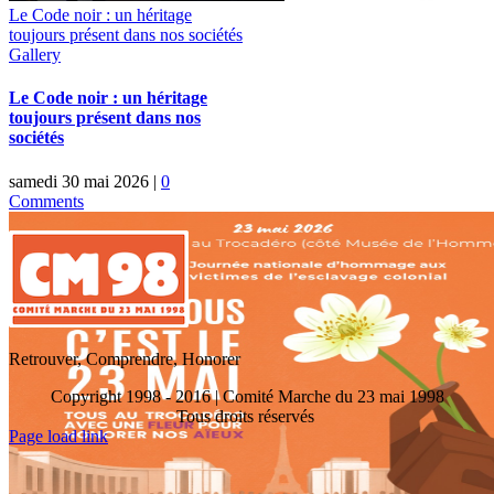
Le Code noir : un héritage
toujours présent dans nos sociétés
Gallery
Le Code noir : un héritage
toujours présent dans nos
sociétés
samedi 30 mai 2026
|
0
Comments
Retrouver, Comprendre, Honorer
Copyright 1998 - 2016 | Comité Marche du 23 mai 1998
Tous droits réservés
Toggle
Page load link
Sliding
Go
Bar
to