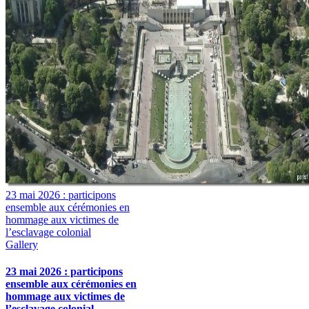
23 mai 2026 : participons
ensemble aux cérémonies en
hommage aux victimes de
l’esclavage colonial
Gallery
23 mai 2026 : participons
ensemble aux cérémonies en
hommage aux victimes de
l’esclavage colonial