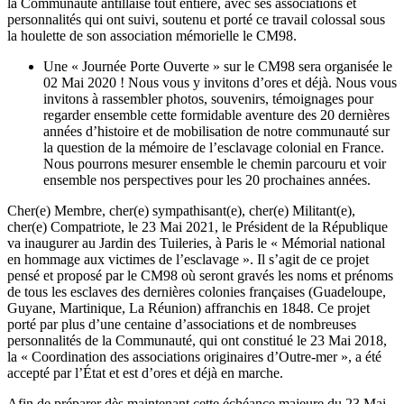
la Communauté antillaise tout entière, avec ses associations et
personnalités qui ont suivi, soutenu et porté ce travail colossal sous
la houlette de son association mémorielle le CM98.
Une « Journée Porte Ouverte » sur le CM98 sera organisée le
02 Mai 2020 ! Nous vous y invitons d’ores et déjà. Nous vous
invitons à rassembler photos, souvenirs, témoignages pour
regarder ensemble cette formidable aventure des 20 dernières
années d’histoire et de mobilisation de notre communauté sur
la question de la mémoire de l’esclavage colonial en France.
Nous pourrons mesurer ensemble le chemin parcouru et voir
ensemble nos perspectives pour les 20 prochaines années.
Cher(e) Membre, cher(e) sympathisant(e), cher(e) Militant(e),
cher(e) Compatriote, le 23 Mai 2021, le Président de la République
va inaugurer au Jardin des Tuileries, à Paris le « Mémorial national
en hommage aux victimes de l’esclavage ». Il s’agit de ce projet
pensé et proposé par le CM98 où seront gravés les noms et prénoms
de tous les esclaves des dernières colonies françaises (Guadeloupe,
Guyane, Martinique, La Réunion) affranchis en 1848. Ce projet
porté par plus d’une centaine d’associations et de nombreuses
personnalités de la Communauté, qui ont constitué le 23 Mai 2018,
la « Coordination des associations originaires d’Outre-mer », a été
accepté par l’État et est d’ores et déjà en marche.
Afin de préparer dès maintenant cette échéance majeure du 23 Mai