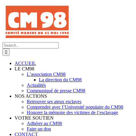
Skip
to
content
Search
for:
ACCUEIL
LE CM98
L’association CM98
La direction du CM98
Actualités
Communiqué de presse CM98
NOS ACTIONS
Retrouver ses aieux esclaves
Comprendre avec l’Université populaire du CM98
Honorer la mémoire des victimes de l’esclavage
VOTRE SOUTIEN
Adhérer au CM98
Faire un don
CONTACT