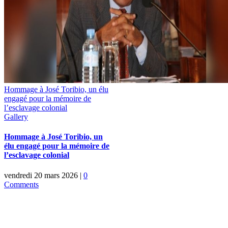
Hommage à José Toribio, un élu
engagé pour la mémoire de
l’esclavage colonial
Gallery
Hommage à José Toribio, un
élu engagé pour la mémoire de
l’esclavage colonial
vendredi 20 mars 2026
|
0
Comments