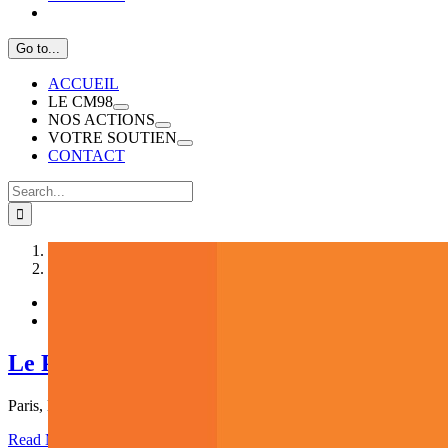
Go to...
ACCUEIL
LE CM98
NOS ACTIONS
VOTRE SOUTIEN
CONTACT
Search
for:
1
2
Le Président du CM98 démissionne du Cons
Paris, le 26 avril 2021 NON À LA HIÉRACHISATION
Read More