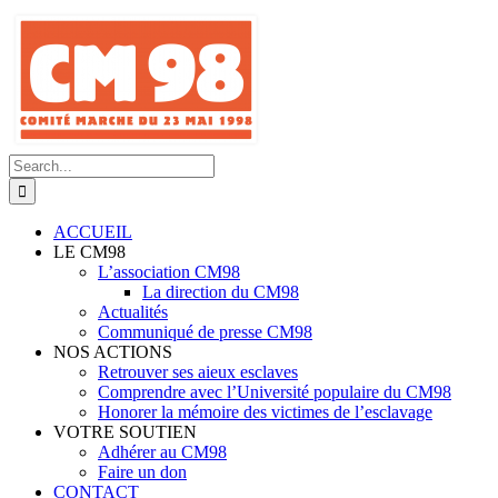
Skip
to
content
Search
for:
ACCUEIL
LE CM98
L’association CM98
La direction du CM98
Actualités
Communiqué de presse CM98
NOS ACTIONS
Retrouver ses aieux esclaves
Comprendre avec l’Université populaire du CM98
Honorer la mémoire des victimes de l’esclavage
VOTRE SOUTIEN
Adhérer au CM98
Faire un don
CONTACT