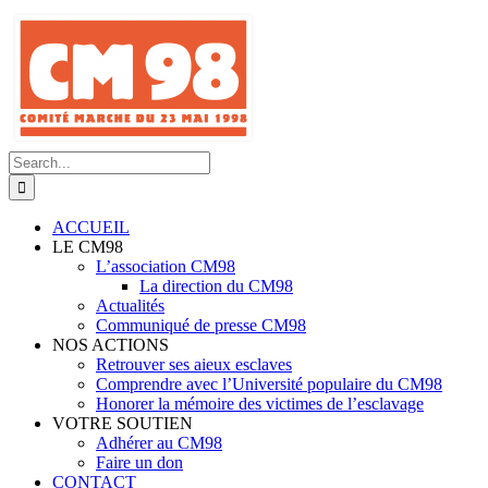
Skip
to
content
Search
for:
ACCUEIL
LE CM98
L’association CM98
La direction du CM98
Actualités
Communiqué de presse CM98
NOS ACTIONS
Retrouver ses aieux esclaves
Comprendre avec l’Université populaire du CM98
Honorer la mémoire des victimes de l’esclavage
VOTRE SOUTIEN
Adhérer au CM98
Faire un don
CONTACT