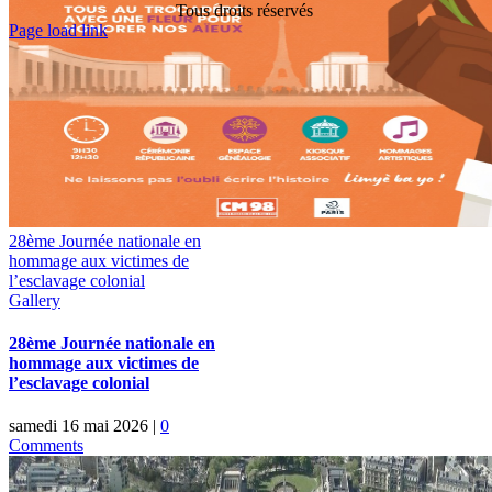
Tous droits réservés
Toggle
Page load link
Sliding
Go
Bar
to
Area
Top
28ème Journée nationale en
hommage aux victimes de
l’esclavage colonial
Gallery
28ème Journée nationale en
hommage aux victimes de
l’esclavage colonial
samedi 16 mai 2026
|
0
Comments