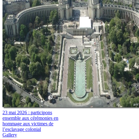
23 mai 2026 : participons
ensemble aux cérémonies en
hommage aux victimes de
l’esclavage colonial
Gallery