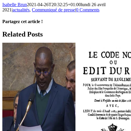
Isabelle Brun
2021-04-26T20:32:25+01:00
lundi 26 avril
2021
|
actualités
,
Communiqué de presse
|
0 Comments
Partagez cet article !
Facebook
X
Reddit
LinkedIn
WhatsApp
Telegram
Tumblr
Pinterest
Vk
Xing
Email
Related Posts