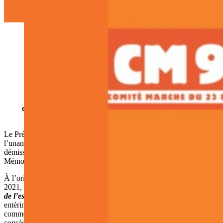
Paris, le 26 avril 2021
NON À LA HIÉRACHISATION DES DATES
NATIONALES
DE COMMÉMORATION DE
L’ESCLAVAGE EN FRANCE !
Le Président du CM98 démissionne du Conseil
d’administration
de la Fondation pour la Mémoire de
l’Esclavage
Le Président du Comité marche du 23 mai 1998 (CM98), soutenu à
l’unanimité par son conseil d’administration, a décidé de
démissionner du conseil d’administration de la Fondation pour la
Mémoire de l’esclavage (FME).
À l’origine de sa décision, la circulaire n° 6257/SG du 16 Avril
2021, intitulée «
Commémorations nationales 2021 de la mémoire
de l’esclavage
», signée par le Premier Ministre. Un texte qui
entérine l’idée qu’il n’y a qu’une seule date qui mérite d’être
commémorée officiellement en France, celle du 10 mai ; et que par
conséquent le souvenir de celles et ceux qui ont été victimes des