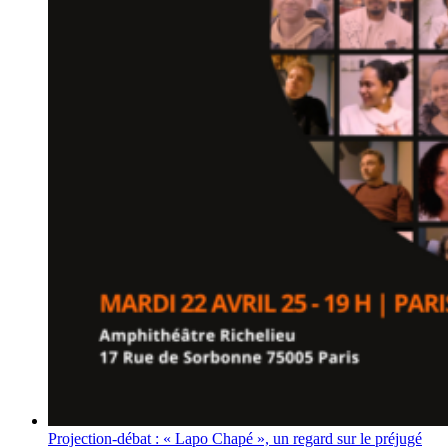
Projection-débat : « Lapo Chapé », un regard sur le préjugé