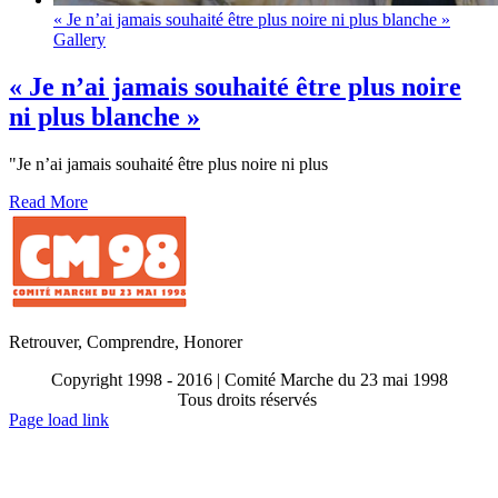
« Je n’ai jamais souhaité être plus noire ni plus blanche »
Gallery
« Je n’ai jamais souhaité être plus noire
ni plus blanche »
"Je n’ai jamais souhaité être plus noire ni plus
Read More
Retrouver, Comprendre, Honorer
Copyright 1998 - 2016 | Comité Marche du 23 mai 1998
Tous droits réservés
Toggle
Page load link
Sliding
Go
Bar
to
Area
Top