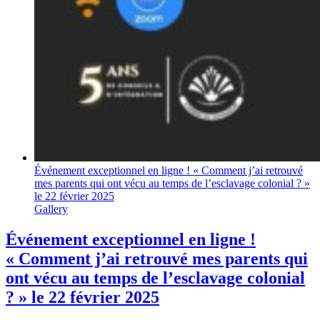
Événement exceptionnel en ligne ! « Comment j’ai retrouvé
mes parents qui ont vécu au temps de l’esclavage colonial ? »
le 22 février 2025
Gallery
Événement exceptionnel en ligne !
« Comment j’ai retrouvé mes parents qui
ont vécu au temps de l’esclavage colonial
? » le 22 février 2025