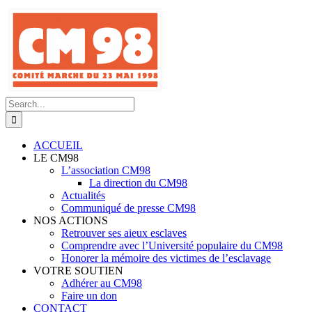
Skip
to
content
Search
for:
ACCUEIL
LE CM98
L’association CM98
La direction du CM98
Actualités
Communiqué de presse CM98
NOS ACTIONS
Retrouver ses aieux esclaves
Comprendre avec l’Université populaire du CM98
Honorer la mémoire des victimes de l’esclavage
VOTRE SOUTIEN
Adhérer au CM98
Faire un don
CONTACT