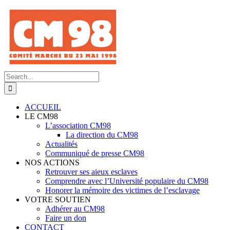
Skip
to
content
Search
for:
ACCUEIL
LE CM98
L’association CM98
La direction du CM98
Actualités
Communiqué de presse CM98
NOS ACTIONS
Retrouver ses aieux esclaves
Comprendre avec l’Université populaire du CM98
Honorer la mémoire des victimes de l’esclavage
VOTRE SOUTIEN
Adhérer au CM98
Faire un don
CONTACT