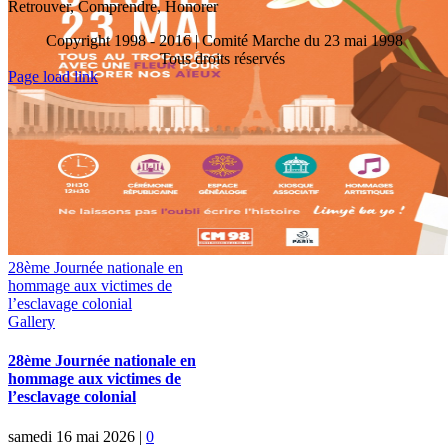
Retrouver, Comprendre, Honorer
Copyright 1998 - 2016 | Comité Marche du 23 mai 1998
Tous droits réservés
Toggle
Page load link
Sliding
Go
Bar
to
Area
Top
28ème Journée nationale en
hommage aux victimes de
l’esclavage colonial
Gallery
28ème Journée nationale en
hommage aux victimes de
l’esclavage colonial
samedi 16 mai 2026
|
0