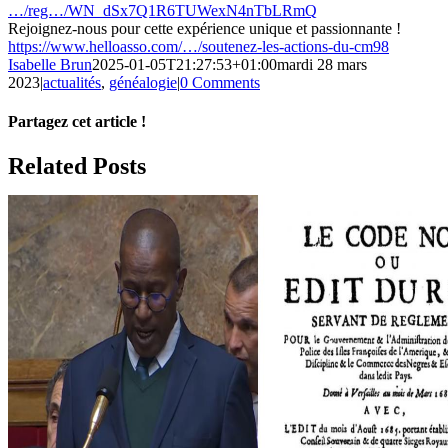
…/reg…/WN_dSx7Q1R6TUWexN4nTbLRmQ
Rejoignez-nous pour cette expérience unique et passionnante !
https://www.helloasso.com/…/soutenez-les-actions-du-cm98
Isabelle Brun
2025-01-05T21:27:53+01:00
mardi 28 mars
2023
|
actualités
,
généalogie
|
0 Comments
Partagez cet article !
Facebook
X
Reddit
LinkedIn
WhatsApp
Telegram
Tumblr
Pinterest
Vk
Xing
Email
Related Posts