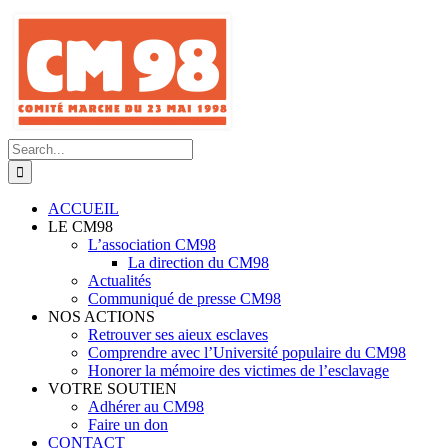
Skip
to
content
Search
for:
ACCUEIL
LE CM98
L’association CM98
La direction du CM98
Actualités
Communiqué de presse CM98
NOS ACTIONS
Retrouver ses aieux esclaves
Comprendre avec l’Université populaire du CM98
Honorer la mémoire des victimes de l’esclavage
VOTRE SOUTIEN
Adhérer au CM98
Faire un don
CONTACT