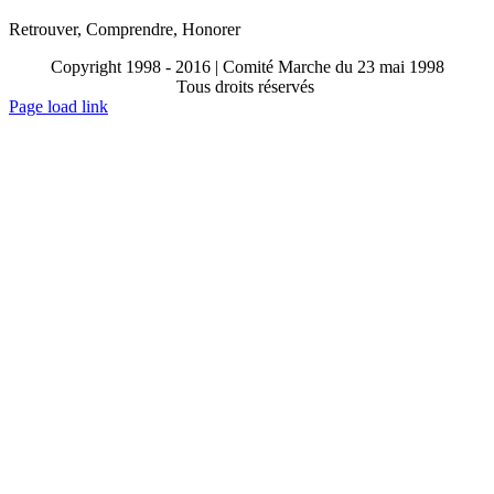
Retrouver, Comprendre, Honorer
Copyright 1998 - 2016 | Comité Marche du 23 mai 1998
Tous droits réservés
Toggle
Page load link
Sliding
Go
Bar
to
Area
Top