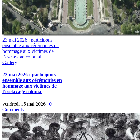
23 mai 2026 : participons
ensemble aux cérémonies en
hommage aux victimes de
l’esclavage colonial
Gallery
23 mai 2026 : participons
ensemble aux cérémonies en
hommage aux victimes de
l’esclavage colonial
vendredi 15 mai 2026
|
0
Comments