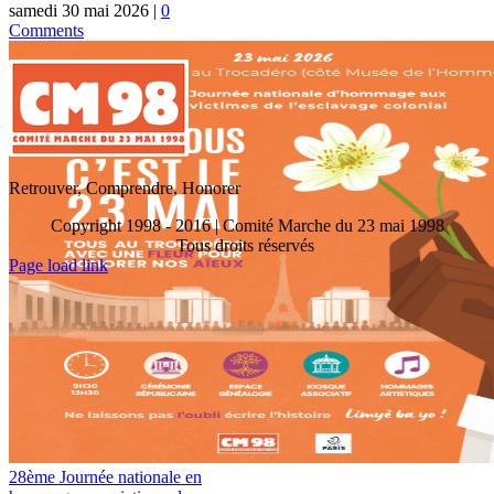
samedi 30 mai 2026
|
0
Comments
Retrouver, Comprendre, Honorer
Copyright 1998 - 2016 | Comité Marche du 23 mai 1998
Tous droits réservés
Toggle
Page load link
Sliding
Go
Bar
to
Area
Top
28ème Journée nationale en