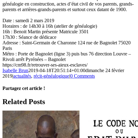
généalogie en construction, actes d’état civil de vos parents, grands-
parents et arrières-grands-parents et surtout ceux datant de 1900.
Date : samedi 2 mars 2019
Horaires : de 14h30 à 16h (atelier de généalogie)
16h : Benoit Martin présente Matricule 3501
17h30 : Séance de dédicace
Adresse : Saint-Germain de Charonne 124 rue de Bagnolet 75020
Paris
Métro : Porte de Bagnolet (ligne 3) puis bus 76 direction Louvre –
Rivoli arrêt Pyrénées – Bagnolet
https://cm98.fr/retrouver-ses-aieux-esclaves/
Isabelle Brun
2019-04-18T20:51:14+01:00
dimanche 24 février
2019
|
actualités
,
récit-généalogique
|
0 Comments
Partagez cet article !
Facebook
X
Reddit
LinkedIn
WhatsApp
Telegram
Tumblr
Pinterest
Vk
Xing
Email
Related Posts