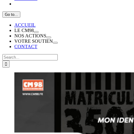
Go to...
ACCUEIL
LE CM98
NOS ACTIONS
VOTRE SOUTIEN
CONTACT
Search
for:
View
Larger
Image