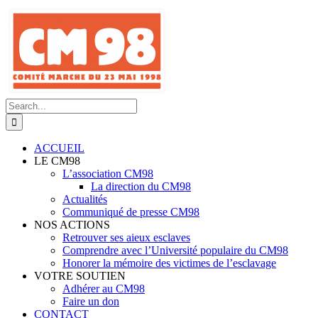
Skip
to
content
Search
for:
ACCUEIL
LE CM98
L’association CM98
La direction du CM98
Actualités
Communiqué de presse CM98
NOS ACTIONS
Retrouver ses aieux esclaves
Comprendre avec l’Université populaire du CM98
Honorer la mémoire des victimes de l’esclavage
VOTRE SOUTIEN
Adhérer au CM98
Faire un don
CONTACT