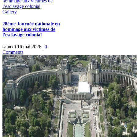
hommage aux victimes de
l’esclavage colonial
Gallery
28ème Journée nationale en
hommage aux victimes de
l’esclavage colonial
samedi 16 mai 2026
|
0
Comments