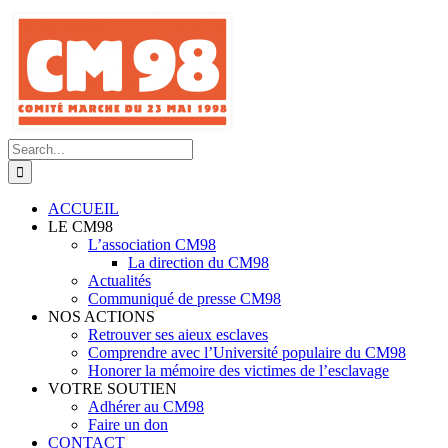
Skip
to
content
Search
for:
ACCUEIL
LE CM98
L’association CM98
La direction du CM98
Actualités
Communiqué de presse CM98
NOS ACTIONS
Retrouver ses aieux esclaves
Comprendre avec l’Université populaire du CM98
Honorer la mémoire des victimes de l’esclavage
VOTRE SOUTIEN
Adhérer au CM98
Faire un don
CONTACT