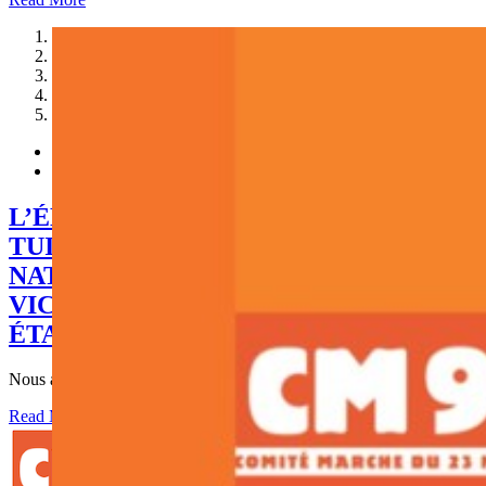
1
2
3
4
5
L’ÉDIFICATION AU JARDIN DES
TUILERIES DU MÉMORIAL
NATIONAL EN HOMMAGE AUX
VICTIMES DE L’ESCLAVAGE : UNE
ÉTAPE DÉCISIVE EST FRANCHIE !
Nous avons appris avec un immense plaisir, la publication
Read More