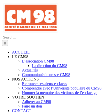
Skip
to
content
Search
for:
ACCUEIL
LE CM98
L’association CM98
La direction du CM98
Actualités
Communiqué de presse CM98
NOS ACTIONS
Retrouver ses aieux esclaves
Comprendre avec l’Université populaire du CM98
Honorer la mémoire des victimes de l’esclavage
VOTRE SOUTIEN
Adhérer au CM98
Faire un don
CONTACT