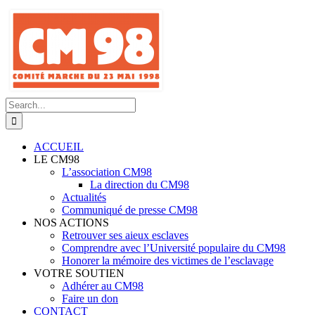
Skip
to
content
Search
for:
ACCUEIL
LE CM98
L’association CM98
La direction du CM98
Actualités
Communiqué de presse CM98
NOS ACTIONS
Retrouver ses aieux esclaves
Comprendre avec l’Université populaire du CM98
Honorer la mémoire des victimes de l’esclavage
VOTRE SOUTIEN
Adhérer au CM98
Faire un don
CONTACT