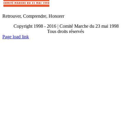
Retrouver, Comprendre, Honorer
Copyright 1998 - 2016 | Comité Marche du 23 mai 1998
Tous droits réservés
Toggle
Page load link
Sliding
Go
Bar
to
Area
Top