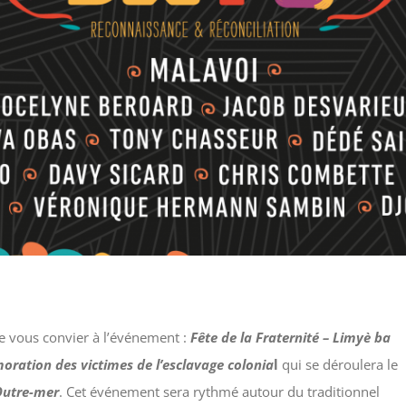
e vous convier à l’événement :
Fête de la Fraternité –
Limyè ba
ration des victimes de l’esclavage
colonia
l
qui se déroulera le
 Outre-mer
. Cet événement sera rythmé autour du traditionnel