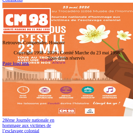
Retrouver, Comprendre, Honorer
Copyright 1998 - 2016 | Comité Marche du 23 mai 1998
Tous droits réservés
Toggle
Page load link
Sliding
Go
Bar
to
Area
Top
28ème Journée nationale en
hommage aux victimes de
l’esclavage colonial