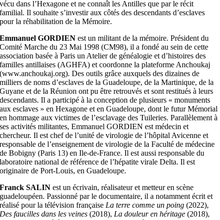
vécu dans l’Hexagone et ne connaît les Antilles que par le récit
familial. Il souhaite s’investir aux côtés des descendants d’esclaves
pour la réhabilitation de la Mémoire.
Emmanuel GORDIEN
est un militant de la mémoire. Président du
Comité Marche du 23 Mai 1998 (CM98), il a fondé au sein de cette
association basée à Paris un Atelier de généalogie et d’histoires des
familles antillaises (AGHFA) et coordonne la plateforme Anchoukaj
(www.anchoukaj.org). Des outils grâce auxquels des dizaines de
milliers de noms d’esclaves de la Guadeloupe, de la Martinique, de la
Guyane et de la Réunion ont pu être retrouvés et sont restitués à leurs
descendants. Il a participé à la conception de plusieurs « monuments
aux esclaves » en Hexagone et en Guadeloupe, dont le futur Mémorial
en hommage aux victimes de l’esclavage des Tuileries. Parallèlement à
ses activités militantes, Emmanuel GORDIEN est médecin et
chercheur. Il est chef de l’unité de virologie de l’hôpital Avicenne et
responsable de l’enseignement de virologie de la Faculté de médecine
de Bobigny (Paris 13) en Ile-de-France. Il est aussi responsable du
laboratoire national de référence de l’hépatite virale Delta. Il est
originaire de Port-Louis, en Guadeloupe.
Franck SALIN
est un écrivain, réalisateur et metteur en scène
guadeloupéen. Passionné par le documentaire, il a notamment écrit et
réalisé pour la télévision française
La terre comme un poing
(2022),
Des faucilles dans les veines
(2018),
La douleur en héritage
(2018),