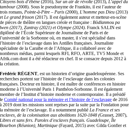
Citoyens bois d’ébène
(2016),
Sur un air de révolte
(2013),
L’appel du
tambour
(2008). Sous le pseudonyme de Frankito, il est l’auteur de
trois romans,
Pointe-à-Pitre – Paris
(2000)
,
L’homme pas Dieu
(2013)
et
Le grand frisson
(2017). Il est également auteur et metteur-en-scène
de pièces de théâtre en langues créole et française :
Bòdlanmou pa
lwen (2017), Zantray (2021) et Olympe (2024)
. Franck SALIN est
diplômé de l’École Supérieure de Journalisme de Paris et de
l’université de la Sorbonne où, en master, il s’est spécialisé dans
l’histoire de l’esclavage dans les Antilles françaises. Journaliste
spécialiste de la Caraïbe et de l’Afrique, il a collaboré avec de
nombreux médias, parmi lesquels RFI, RFO, ARTE, TV5 Monde et
Afrik.com dont il a été rédacteur en chef. Il se consacre depuis 2012 à
la création.
Frédéric RÉGENT
, est un historien d’origine guadeloupéenne. Ses
recherches portent sur l’histoire de l’esclavage dans les colonies
françaises. Docteur en histoire, il est maître de conférences en histoire
moderne à l’Université Paris 1 Panthéon-Sorbonne. Il est également
membre de l’Institut d’histoire moderne et contemporaine. Il a présidé
le
Comité national pour la mémoire et l’histoire de l’esclavage
de 2016
à 2019 dont les missions sont reprises par la suite par la Fondation pour
la mémoire de l’esclavage. Il a notamment publié
La France et ses
esclaves, de la colonisation aux abolitions 1620-1848 (
Grasset, 2007),
Libres et sans fers. Paroles d’esclaves français. Guadeloupe, Île
Bourbon (Réunion), Martinique
(Fayard, 2015) avec Gilda Gonfier et