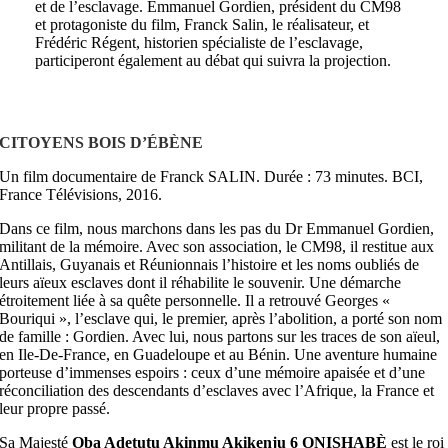
et de l’esclavage. Emmanuel Gordien, président du CM98
et protagoniste du film, Franck Salin, le réalisateur, et
Frédéric Régent, historien spécialiste de l’esclavage,
participeront également au débat qui suivra la projection.
CITOYENS BOIS D’ÉBÈNE
Un film documentaire de Franck SALIN. Durée : 73 minutes. BCI,
France Télévisions, 2016.
Dans ce film, nous marchons dans les pas du Dr Emmanuel Gordien,
militant de la mémoire. Avec son association, le CM98, il restitue aux
Antillais, Guyanais et Réunionnais l’histoire et les noms oubliés de
leurs aïeux esclaves dont il réhabilite le souvenir. Une démarche
étroitement liée à sa quête personnelle. Il a retrouvé Georges «
Bouriqui », l’esclave qui, le premier, après l’abolition, a porté son nom
de famille : Gordien. Avec lui, nous partons sur les traces de son aïeul,
en Ile-De-France, en Guadeloupe et au Bénin. Une aventure humaine
porteuse d’immenses espoirs : ceux d’une mémoire apaisée et d’une
réconciliation des descendants d’esclaves avec l’Afrique, la France et
leur propre passé.
Sa Majesté
Oba Adetutu Akinmu Akikenju 6
ONISHABÈ
est le roi