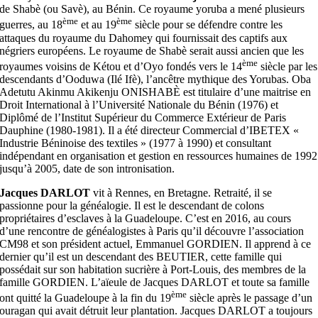
de Shabè (ou Savè), au Bénin. Ce royaume yoruba a mené plusieurs
ème
ème
guerres, au 18
et au 19
siècle pour se défendre contre les
attaques du royaume du Dahomey qui fournissait des captifs aux
négriers européens. Le royaume de Shabè serait aussi ancien que les
ème
royaumes voisins de Kétou et d’Oyo fondés vers le 14
siècle par les
descendants d’Ooduwa (Ilé Ifè), l’ancêtre mythique des Yorubas. Oba
Adetutu Akinmu Akikenju ONISHABÈ est titulaire d’une maitrise en
Droit International à l’Université Nationale du Bénin (1976) et
Diplômé de l’Institut Supérieur du Commerce Extérieur de Paris
Dauphine (1980-1981). Il a été directeur Commercial d’IBETEX «
Industrie Béninoise des textiles » (1977 à 1990) et consultant
indépendant en organisation et gestion en ressources humaines de 1992
jusqu’à 2005, date de son intronisation.
Jacques DARLOT
vit à Rennes, en Bretagne. Retraité, il se
passionne pour la généalogie. Il est le descendant de colons
propriétaires d’esclaves à la Guadeloupe. C’est en 2016, au cours
d’une rencontre de généalogistes à Paris qu’il découvre l’association
CM98 et son président actuel, Emmanuel GORDIEN. Il apprend à ce
dernier qu’il est un descendant des BEUTIER, cette famille qui
possédait sur son habitation sucrière à Port-Louis, des membres de la
famille GORDIEN. L’aïeule de Jacques DARLOT et toute sa famille
ème
ont quitté la Guadeloupe à la fin du 19
siècle après le passage d’un
ouragan qui avait détruit leur plantation. Jacques DARLOT a toujours