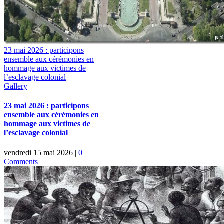
23 mai 2026 : participons
ensemble aux cérémonies en
hommage aux victimes de
l’esclavage colonial
Gallery
23 mai 2026 : participons
ensemble aux cérémonies en
hommage aux victimes de
l’esclavage colonial
vendredi 15 mai 2026
|
0
Comments