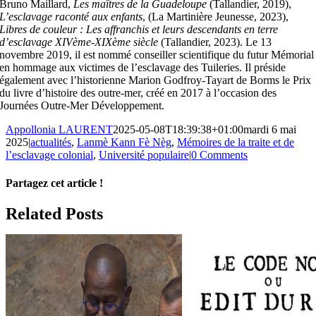
Bruno Maillard,
Les maîtres de la Guadeloupe
(Tallandier, 2019),
L’esclavage raconté aux enfants
, (La Martinière Jeunesse, 2023),
Libres de couleur : Les affranchis et leurs descendants en terre
d’esclavage XIVème-XIXème siècle
(Tallandier, 2023). Le 13
novembre 2019, il est nommé conseiller scientifique du futur Mémorial
en hommage aux victimes de l’esclavage des Tuileries. Il préside
également avec l’historienne Marion Godfroy-Tayart de Borms le Prix
du livre d’histoire des outre-mer, créé en 2017 à l’occasion des
Journées Outre-Mer Développement.
Appollonia LAURENT
2025-05-08T18:39:38+01:00
mardi 6 mai
2025
|
actualités
,
Lanmè Kann Fè Nèg
,
Mémoires de la traite et de
l’esclavage colonial
,
Université populaire
|
0 Comments
Partagez cet article !
Facebook
X
Reddit
LinkedIn
WhatsApp
Telegram
Tumblr
Pinterest
Vk
Xing
Email
Related Posts