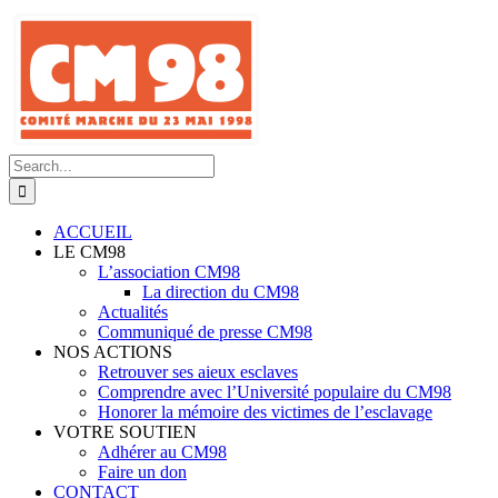
Skip
to
content
Search
for:
ACCUEIL
LE CM98
L’association CM98
La direction du CM98
Actualités
Communiqué de presse CM98
NOS ACTIONS
Retrouver ses aieux esclaves
Comprendre avec l’Université populaire du CM98
Honorer la mémoire des victimes de l’esclavage
VOTRE SOUTIEN
Adhérer au CM98
Faire un don
CONTACT