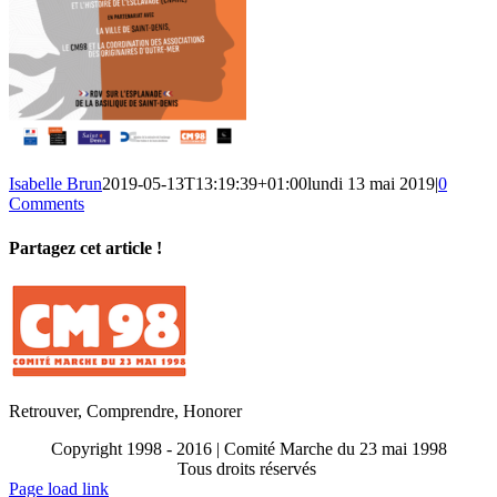
Isabelle Brun
2019-05-13T13:19:39+01:00
lundi 13 mai 2019
|
0
Comments
Partagez cet article !
Facebook
X
Reddit
LinkedIn
WhatsApp
Telegram
Tumblr
Pinterest
Vk
Xing
Email
Retrouver, Comprendre, Honorer
Copyright 1998 - 2016 | Comité Marche du 23 mai 1998
Tous droits réservés
Toggle
Page load link