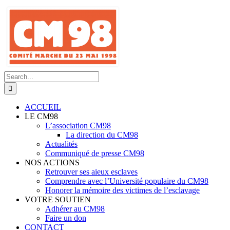
Skip
to
content
Search
for:
ACCUEIL
LE CM98
L’association CM98
La direction du CM98
Actualités
Communiqué de presse CM98
NOS ACTIONS
Retrouver ses aieux esclaves
Comprendre avec l’Université populaire du CM98
Honorer la mémoire des victimes de l’esclavage
VOTRE SOUTIEN
Adhérer au CM98
Faire un don
CONTACT