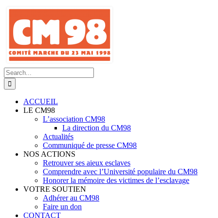
Skip
to
content
Search
for:
ACCUEIL
LE CM98
L’association CM98
La direction du CM98
Actualités
Communiqué de presse CM98
NOS ACTIONS
Retrouver ses aieux esclaves
Comprendre avec l’Université populaire du CM98
Honorer la mémoire des victimes de l’esclavage
VOTRE SOUTIEN
Adhérer au CM98
Faire un don
CONTACT