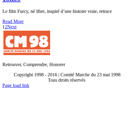
Le film Furcy, né libre, inspiré d’une histoire vraie, retrace
Read More
1
2
Next
Retrouver, Comprendre, Honorer
Copyright 1998 - 2016 | Comité Marche du 23 mai 1998
Tous droits réservés
Toggle
Page load link
Sliding
Go
Bar
to
Area
Top