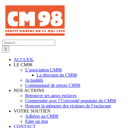
Skip
to
content
Search
for:
ACCUEIL
LE CM98
L’association CM98
La direction du CM98
Actualités
Communiqué de presse CM98
NOS ACTIONS
Retrouver ses aieux esclaves
Comprendre avec l’Université populaire du CM98
Honorer la mémoire des victimes de l’esclavage
VOTRE SOUTIEN
Adhérer au CM98
Faire un don
CONTACT