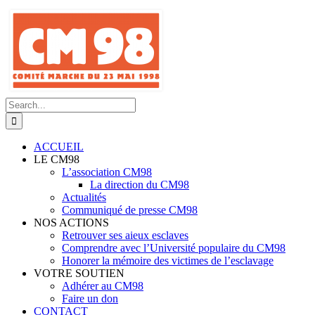
Skip
to
content
Search
for:
ACCUEIL
LE CM98
L’association CM98
La direction du CM98
Actualités
Communiqué de presse CM98
NOS ACTIONS
Retrouver ses aieux esclaves
Comprendre avec l’Université populaire du CM98
Honorer la mémoire des victimes de l’esclavage
VOTRE SOUTIEN
Adhérer au CM98
Faire un don
CONTACT