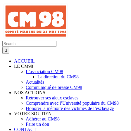
Skip
to
content
Search
for:
ACCUEIL
LE CM98
L’association CM98
La direction du CM98
Actualités
Communiqué de presse CM98
NOS ACTIONS
Retrouver ses aieux esclaves
Comprendre avec l’Université populaire du CM98
Honorer la mémoire des victimes de l’esclavage
VOTRE SOUTIEN
Adhérer au CM98
Faire un don
CONTACT