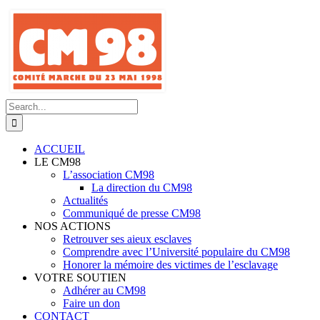
Skip
to
content
Search
for:
ACCUEIL
LE CM98
L’association CM98
La direction du CM98
Actualités
Communiqué de presse CM98
NOS ACTIONS
Retrouver ses aieux esclaves
Comprendre avec l’Université populaire du CM98
Honorer la mémoire des victimes de l’esclavage
VOTRE SOUTIEN
Adhérer au CM98
Faire un don
CONTACT