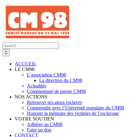
Skip
to
content
Search
for:
ACCUEIL
LE CM98
L’association CM98
La direction du CM98
Actualités
Communiqué de presse CM98
NOS ACTIONS
Retrouver ses aieux esclaves
Comprendre avec l’Université populaire du CM98
Honorer la mémoire des victimes de l’esclavage
VOTRE SOUTIEN
Adhérer au CM98
Faire un don
CONTACT