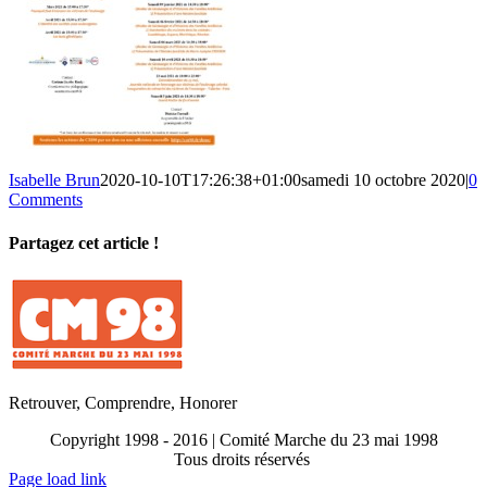
Isabelle Brun
2020-10-10T17:26:38+01:00
samedi 10 octobre 2020
|
0
Comments
Partagez cet article !
Facebook
X
Reddit
LinkedIn
WhatsApp
Telegram
Tumblr
Pinterest
Vk
Xing
Email
Retrouver, Comprendre, Honorer
Copyright 1998 - 2016 | Comité Marche du 23 mai 1998
Tous droits réservés
Toggle
Page load link