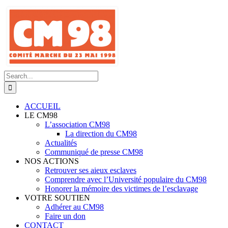
Skip
to
content
Search
for:
ACCUEIL
LE CM98
L’association CM98
La direction du CM98
Actualités
Communiqué de presse CM98
NOS ACTIONS
Retrouver ses aieux esclaves
Comprendre avec l’Université populaire du CM98
Honorer la mémoire des victimes de l’esclavage
VOTRE SOUTIEN
Adhérer au CM98
Faire un don
CONTACT