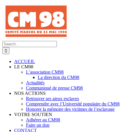
Skip
to
content
Search
for:
ACCUEIL
LE CM98
L’association CM98
La direction du CM98
Actualités
Communiqué de presse CM98
NOS ACTIONS
Retrouver ses aieux esclaves
Comprendre avec l’Université populaire du CM98
Honorer la mémoire des victimes de l’esclavage
VOTRE SOUTIEN
Adhérer au CM98
Faire un don
CONTACT