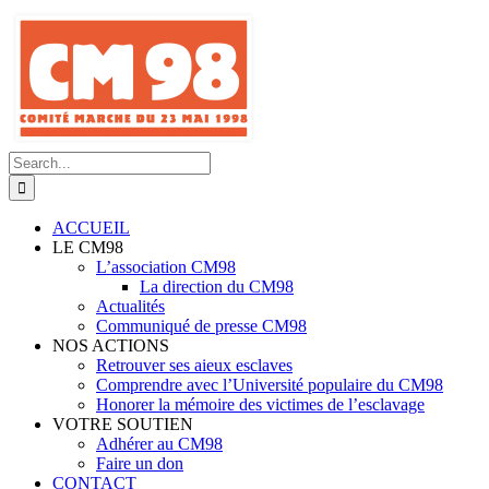
Skip
to
content
Search
for:
ACCUEIL
LE CM98
L’association CM98
La direction du CM98
Actualités
Communiqué de presse CM98
NOS ACTIONS
Retrouver ses aieux esclaves
Comprendre avec l’Université populaire du CM98
Honorer la mémoire des victimes de l’esclavage
VOTRE SOUTIEN
Adhérer au CM98
Faire un don
CONTACT