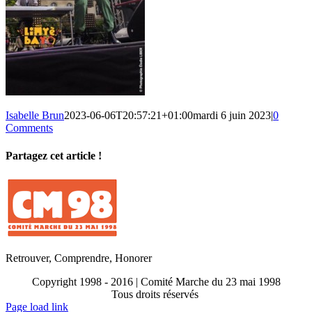
Isabelle Brun
2023-06-06T20:57:21+01:00
mardi 6 juin 2023
|
0
Comments
Partagez cet article !
Facebook
X
Reddit
LinkedIn
WhatsApp
Telegram
Tumblr
Pinterest
Vk
Xing
Email
Retrouver, Comprendre, Honorer
Copyright 1998 - 2016 | Comité Marche du 23 mai 1998
Tous droits réservés
Toggle
Page load link