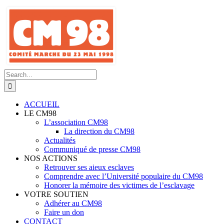
Skip
to
content
Search
for:
ACCUEIL
LE CM98
L’association CM98
La direction du CM98
Actualités
Communiqué de presse CM98
NOS ACTIONS
Retrouver ses aieux esclaves
Comprendre avec l’Université populaire du CM98
Honorer la mémoire des victimes de l’esclavage
VOTRE SOUTIEN
Adhérer au CM98
Faire un don
CONTACT