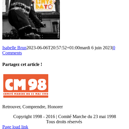
Isabelle Brun
2023-06-06T20:57:52+01:00
mardi 6 juin 2023
|
0
Comments
Partagez cet article !
Facebook
X
Reddit
LinkedIn
WhatsApp
Telegram
Tumblr
Pinterest
Vk
Xing
Email
Retrouver, Comprendre, Honorer
Copyright 1998 - 2016 | Comité Marche du 23 mai 1998
Tous droits réservés
Toggle
Page load link