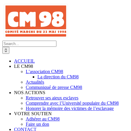
Skip
to
content
Search
for:
ACCUEIL
LE CM98
L’association CM98
La direction du CM98
Actualités
Communiqué de presse CM98
NOS ACTIONS
Retrouver ses aieux esclaves
Comprendre avec l’Université populaire du CM98
Honorer la mémoire des victimes de l’esclavage
VOTRE SOUTIEN
Adhérer au CM98
Faire un don
CONTACT