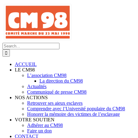
Skip
to
content
Search
for:
ACCUEIL
LE CM98
L’association CM98
La direction du CM98
Actualités
Communiqué de presse CM98
NOS ACTIONS
Retrouver ses aieux esclaves
Comprendre avec l’Université populaire du CM98
Honorer la mémoire des victimes de l’esclavage
VOTRE SOUTIEN
Adhérer au CM98
Faire un don
CONTACT