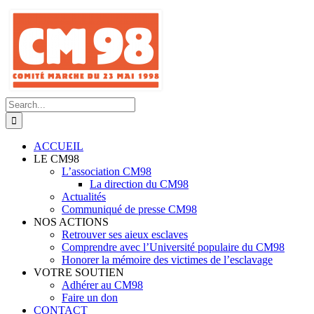
Skip
to
content
Search
for:
ACCUEIL
LE CM98
L’association CM98
La direction du CM98
Actualités
Communiqué de presse CM98
NOS ACTIONS
Retrouver ses aieux esclaves
Comprendre avec l’Université populaire du CM98
Honorer la mémoire des victimes de l’esclavage
VOTRE SOUTIEN
Adhérer au CM98
Faire un don
CONTACT