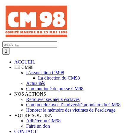
Skip
to
content
Search
for:
ACCUEIL
LE CM98
L’association CM98
La direction du CM98
Actualités
Communiqué de presse CM98
NOS ACTIONS
Retrouver ses aieux esclaves
Comprendre avec l’Université populaire du CM98
Honorer la mémoire des victimes de l’esclavage
VOTRE SOUTIEN
Adhérer au CM98
Faire un don
CONTACT