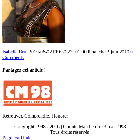
Isabelle Brun
2019-06-02T19:39:23+01:00
dimanche 2 juin 2019
|
0
Comments
Partagez cet article !
Facebook
X
Reddit
LinkedIn
WhatsApp
Telegram
Tumblr
Pinterest
Vk
Xing
Email
Retrouver, Comprendre, Honorer
Copyright 1998 - 2016 | Comité Marche du 23 mai 1998
Tous droits réservés
Toggle
Page load link