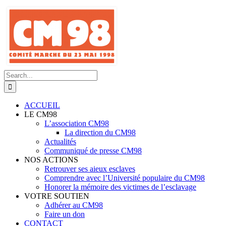
Skip
to
content
Search
for:
ACCUEIL
LE CM98
L’association CM98
La direction du CM98
Actualités
Communiqué de presse CM98
NOS ACTIONS
Retrouver ses aieux esclaves
Comprendre avec l’Université populaire du CM98
Honorer la mémoire des victimes de l’esclavage
VOTRE SOUTIEN
Adhérer au CM98
Faire un don
CONTACT