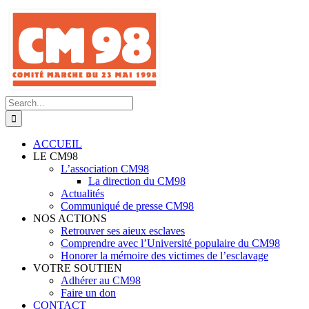
Skip
to
content
Search
for:
ACCUEIL
LE CM98
L’association CM98
La direction du CM98
Actualités
Communiqué de presse CM98
NOS ACTIONS
Retrouver ses aieux esclaves
Comprendre avec l’Université populaire du CM98
Honorer la mémoire des victimes de l’esclavage
VOTRE SOUTIEN
Adhérer au CM98
Faire un don
CONTACT