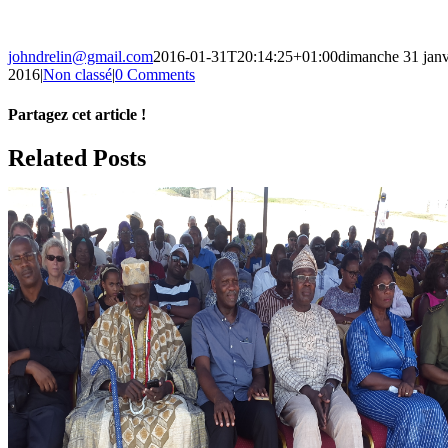
johndrelin@gmail.com
2016-01-31T20:14:25+01:00
dimanche 31 janv
2016
|
Non classé
|
0 Comments
Partagez cet article !
Facebook
X
Reddit
LinkedIn
WhatsApp
Telegram
Tumblr
Pinterest
Vk
Xing
Email
Related Posts