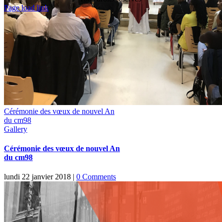
Toggle
Page load link
Sliding
Go
Bar
to
Area
Top
Cérémonie des vœux de nouvel An
du cm98
Gallery
Cérémonie des vœux de nouvel An
du cm98
lundi 22 janvier 2018
|
0 Comments