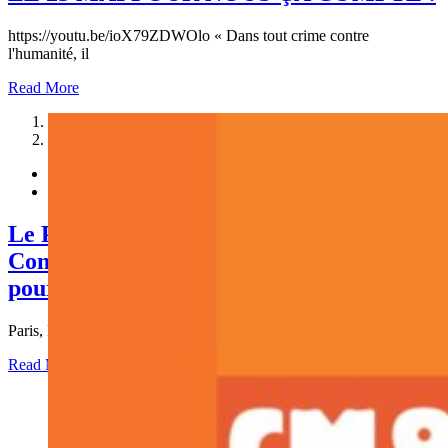
https://youtu.be/ioX79ZDWOlo « Dans tout crime contre
l'humanité, il
Read More
1
2
Le Président du CM98 démissionne du
Conseil d’administration de la Fondation
pour la Mémoire de l’Esclavage
Paris, le 26 avril 2021 NON À LA HIÉRACHISATION
Read More