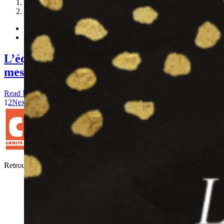
1
2
L’équipe du CM98 vous adresse des
messages pour la nouvelle année 2021
Read More
1
2
Next
Retrouver, Comprendre, Honorer