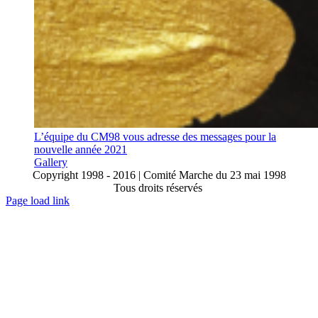
L’équipe du CM98 vous adresse des messages pour la
nouvelle année 2021
Gallery
Copyright 1998 - 2016 | Comité Marche du 23 mai 1998
Tous droits réservés
Toggle
Page load link
Sliding
Go
Bar
to
Area
Top