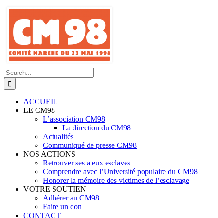
Skip
to
content
Search
for:
ACCUEIL
LE CM98
L’association CM98
La direction du CM98
Actualités
Communiqué de presse CM98
NOS ACTIONS
Retrouver ses aieux esclaves
Comprendre avec l’Université populaire du CM98
Honorer la mémoire des victimes de l’esclavage
VOTRE SOUTIEN
Adhérer au CM98
Faire un don
CONTACT