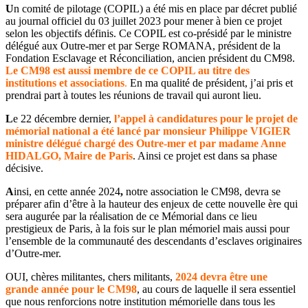
U
n comité de pilotage (COPIL) a été mis en place par décret publié
au journal officiel du 03 juillet 2023 pour mener à bien ce projet
selon les objectifs définis. Ce COPIL est co-présidé par le ministre
délégué aux Outre-mer et par Serge ROMANA, président de la
Fondation Esclavage et Réconciliation, ancien président du CM98.
Le CM98 est aussi membre de ce COPIL au titre des
institutions et associations
.
En ma qualité de président, j’ai pris et
prendrai part à toutes les réunions de travail qui auront lieu.
L
e 22 décembre dernier,
l’appel à candidatures pour le projet de
mémorial national a été lancé par monsieur Philippe VIGIER
ministre délégué chargé des Outre-mer et par madame Anne
HIDALGO, Maire de Paris
. Ainsi ce projet est dans sa phase
décisive.
A
insi, en cette année 2024
,
notre association le CM98, devra se
préparer afin d’être à la hauteur des enjeux de cette nouvelle ère qui
sera augurée par la réalisation de ce Mémorial dans ce lieu
prestigieux de Paris, à la fois sur le plan mémoriel mais aussi pour
l’ensemble de la communauté des descendants d’esclaves originaires
d’Outre-mer.
OUI, chères militantes, chers militants,
2024 devra être une
grande année pour le CM98
, au cours de laquelle il sera essentiel
que nous renforcions notre institution mémorielle dans tous les