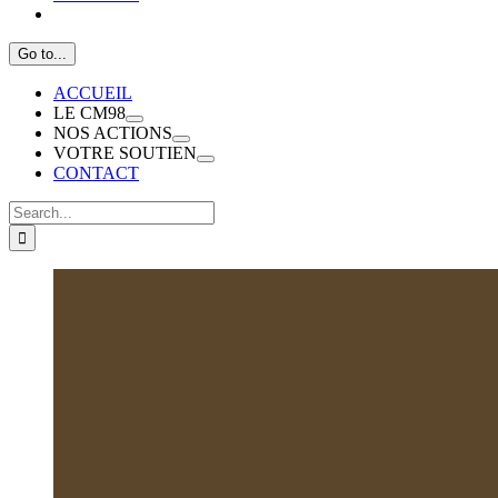
Go to...
ACCUEIL
LE CM98
NOS ACTIONS
VOTRE SOUTIEN
CONTACT
Search
for:
View
Larger
Image