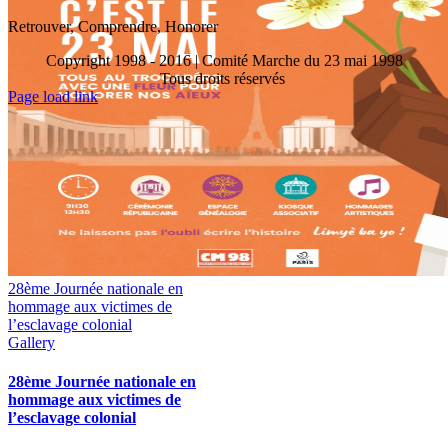
Retrouver, Comprendre, Honorer
Copyright 1998 - 2016 | Comité Marche du 23 mai 1998
Tous droits réservés
Toggle
Page load link
Sliding
Go
Bar
to
Area
Top
28ème Journée nationale en
hommage aux victimes de
l’esclavage colonial
Gallery
28ème Journée nationale en
hommage aux victimes de
l’esclavage colonial