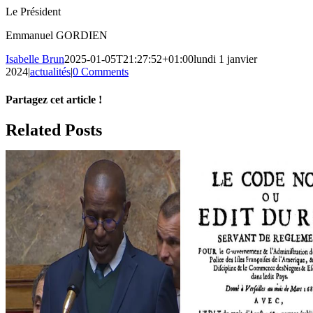
Le Président
Emmanuel GORDIEN
Isabelle Brun
2025-01-05T21:27:52+01:00
lundi 1 janvier
2024
|
actualités
|
0 Comments
Partagez cet article !
Facebook
X
Reddit
LinkedIn
WhatsApp
Telegram
Tumblr
Pinterest
Vk
Xing
Email
Related Posts