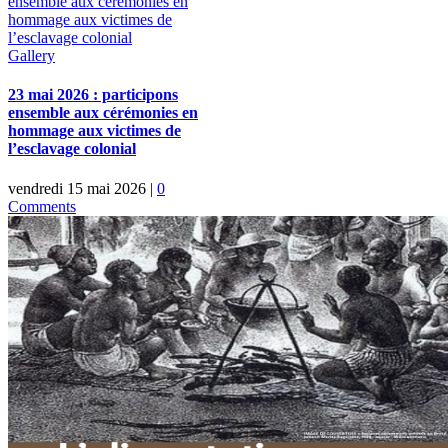
ensemble aux cérémonies en
hommage aux victimes de
l’esclavage colonial
Gallery
23 mai 2026 : participons
ensemble aux cérémonies en
hommage aux victimes de
l’esclavage colonial
vendredi 15 mai 2026
|
0
Comments