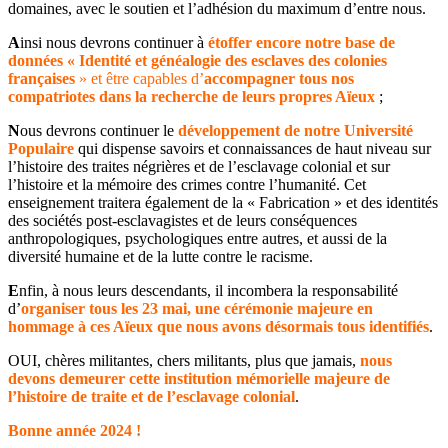
domaines, avec le soutien et l’adhésion du maximum d’entre nous.
A
insi nous devrons continuer à
étoffer encore notre base de
données « Identité et généalogie des esclaves des colonies
françaises
» et être capables d’
accompagner tous nos
compatriotes dans la recherche de leurs propres Aïeux
;
N
ous devrons continuer le
développement de notre Université
Populaire
qui dispense savoirs et connaissances de haut niveau sur
l’histoire des traites négrières et de l’esclavage colonial et sur
l’histoire et la mémoire des crimes contre l’humanité. Cet
enseignement traitera également de la « Fabrication » et des identités
des sociétés post-esclavagistes et de leurs conséquences
anthropologiques, psychologiques entre autres, et aussi de la
diversité humaine et de la lutte contre le racisme.
E
nfin, à nous leurs descendants, il incombera la responsabilité
d’
organiser
tous les 23 mai, une cérémonie majeure en
hommage à ces Aïeux que nous avons désormais tous identifiés
.
OUI, chères militantes, chers militants, plus que jamais,
nous
devons demeurer cette institution mémorielle majeure de
l’histoire de traite et de l’esclavage colonial
.
Bonne année 2024 !