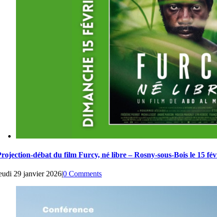
rojection-débat du film Furcy, né libre – Rosny-sous-Bois le 15 fé
eudi 29 janvier 2026
|
0 Comments