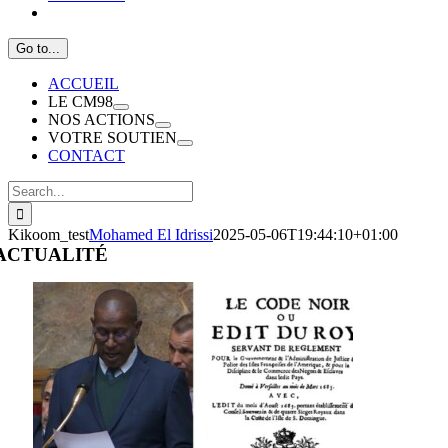
Go to...
ACCUEIL
LE CM98
NOS ACTIONS
VOTRE SOUTIEN
CONTACT
Search
for:
Kikoom_test
Mohamed El Idrissi
2025-05-06T19:44:10+01:00
ACTUALITÉ