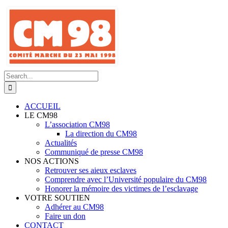
Skip
to
content
Search
for:
ACCUEIL
LE CM98
L’association CM98
La direction du CM98
Actualités
Communiqué de presse CM98
NOS ACTIONS
Retrouver ses aieux esclaves
Comprendre avec l’Université populaire du CM98
Honorer la mémoire des victimes de l’esclavage
VOTRE SOUTIEN
Adhérer au CM98
Faire un don
CONTACT