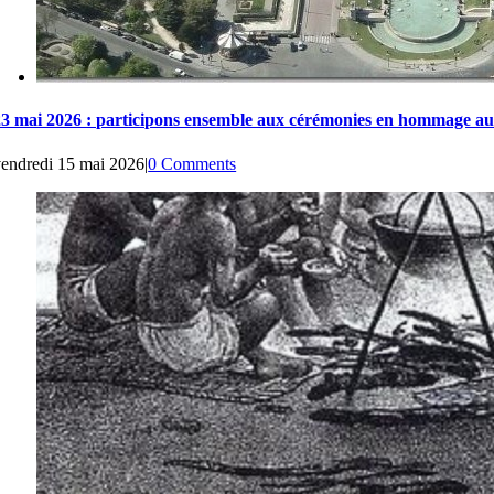
23 mai 2026 : participons ensemble aux cérémonies en hommage aux 
vendredi 15 mai 2026
|
0 Comments