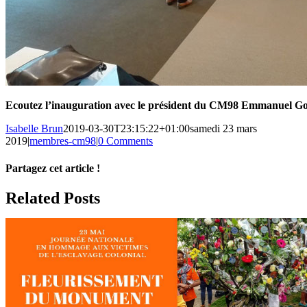
Ecoutez l’inauguration avec le président du CM98 Emmanuel G
Isabelle Brun
2019-03-30T23:15:22+01:00
samedi 23 mars
2019
|
membres-cm98
|
0 Comments
Partagez cet article !
Facebook
X
Reddit
LinkedIn
WhatsApp
Telegram
Tumblr
Pinterest
Vk
Xing
Email
Related Posts