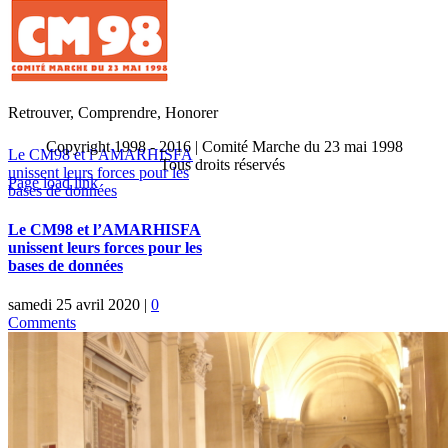
Retrouver, Comprendre, Honorer
Copyright 1998 - 2016 | Comité Marche du 23 mai 1998
Le CM98 et l’AMARHISFA
Tous droits réservés
unissent leurs forces pour les
Toggle
Page load link
bases de données
Sliding
Go
Bar
to
Le CM98 et l’AMARHISFA
Area
Top
unissent leurs forces pour les
bases de données
samedi 25 avril 2020
|
0
Comments