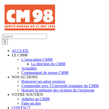
Skip
to
content
Search
for:
ACCUEIL
LE CM98
L’association CM98
La direction du CM98
Actualités
Communiqué de presse CM98
NOS ACTIONS
Retrouver ses aieux esclaves
Comprendre avec l’Université populaire du CM98
Honorer la mémoire des victimes de l’esclavage
VOTRE SOUTIEN
Adhérer au CM98
Faire un don
CONTACT