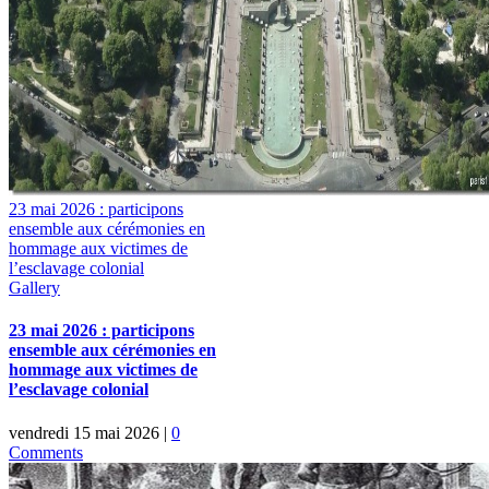
23 mai 2026 : participons
ensemble aux cérémonies en
hommage aux victimes de
l’esclavage colonial
Gallery
23 mai 2026 : participons
ensemble aux cérémonies en
hommage aux victimes de
l’esclavage colonial
vendredi 15 mai 2026
|
0
Comments