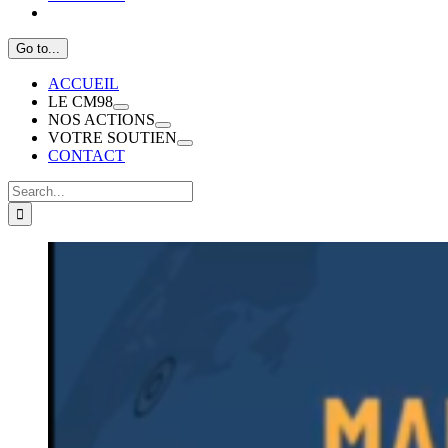
Go to...
ACCUEIL
LE CM98
NOS ACTIONS
VOTRE SOUTIEN
CONTACT
Search
for:
View
Larger
Image