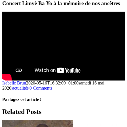
Concert Limyè Ba Yo à la mémoire de nos ancêtres
Isabelle Brun
2020-05-16T16:32:09+01:00
samedi 16 mai
2020
|
actualités
|
0 Comments
Partagez cet article !
Facebook
X
Reddit
LinkedIn
WhatsApp
Telegram
Tumblr
Pinterest
Vk
Xing
Email
Related Posts