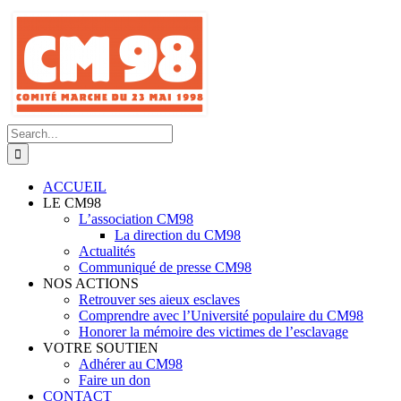
Skip
to
content
Search
for:
ACCUEIL
LE CM98
L’association CM98
La direction du CM98
Actualités
Communiqué de presse CM98
NOS ACTIONS
Retrouver ses aieux esclaves
Comprendre avec l’Université populaire du CM98
Honorer la mémoire des victimes de l’esclavage
VOTRE SOUTIEN
Adhérer au CM98
Faire un don
CONTACT