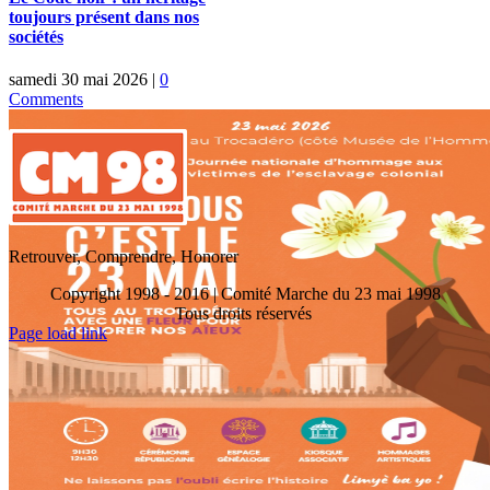
toujours présent dans nos
sociétés
samedi 30 mai 2026
|
0
Comments
Retrouver, Comprendre, Honorer
Copyright 1998 - 2016 | Comité Marche du 23 mai 1998
Tous droits réservés
Toggle
Page load link
Sliding
Go
Bar
to
Area
Top