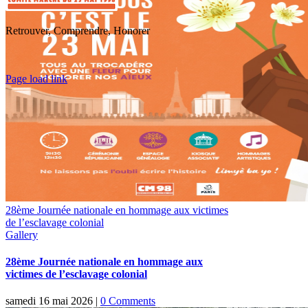
Retrouver, Comprendre, Honorer
Toggle
Page load link
Sliding
Go
Bar
to
Area
Top
28ème Journée nationale en hommage aux victimes
de l’esclavage colonial
Gallery
28ème Journée nationale en hommage aux
victimes de l’esclavage colonial
samedi 16 mai 2026
|
0 Comments