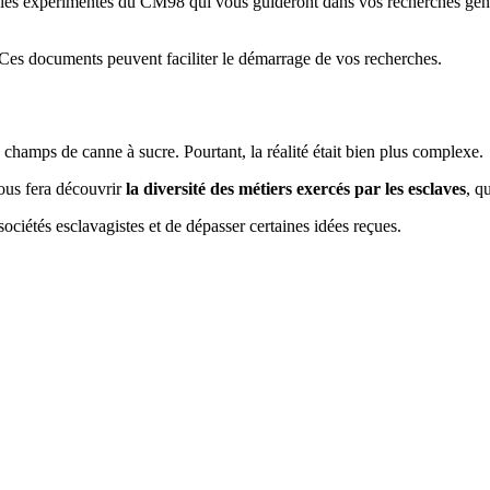
les expérimentés du CM98 qui vous guideront dans vos recherches généal
. Ces documents peuvent faciliter le démarrage de vos recherches.
champs de canne à sucre. Pourtant, la réalité était bien plus complexe.
vous fera découvrir
la diversité des métiers exercés par les esclaves
, q
ciétés esclavagistes et de dépasser certaines idées reçues.