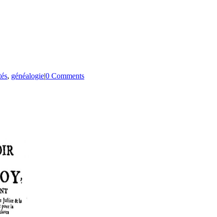
tés
,
généalogie
|
0 Comments