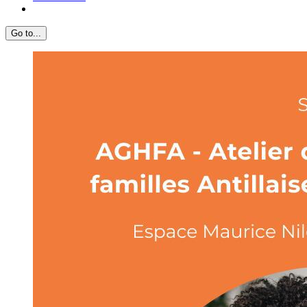
Go to...
View
Larger
Image