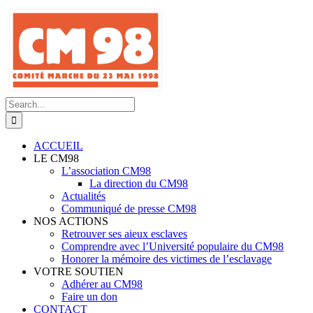
Skip
to
content
Search
for:
ACCUEIL
LE CM98
L’association CM98
La direction du CM98
Actualités
Communiqué de presse CM98
NOS ACTIONS
Retrouver ses aieux esclaves
Comprendre avec l’Université populaire du CM98
Honorer la mémoire des victimes de l’esclavage
VOTRE SOUTIEN
Adhérer au CM98
Faire un don
CONTACT