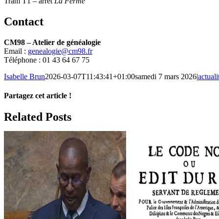
Tram T1 – arrêt
La Ferme
Contact
CM98 – Atelier de généalogie
Email :
genealogie@cm98.fr
Téléphone : 01 43 64 67 75
Isabelle Brun
2026-03-07T11:43:41+01:00
samedi 7 mars 2026
|
actuali
Partagez cet article !
Facebook
X
Reddit
LinkedIn
WhatsApp
Telegram
Tumblr
Pinterest
Vk
Xing
Email
Related Posts