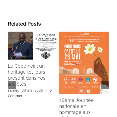
Related Posts
23 
Le Code noir : un
pa
héritage toujours
au
présent dans nos
ho
sociétés
vi
samedi 30 mai 2026
|
0
l’e
Comments
ven
28ème Journée
Co
nationale en
hommage aux