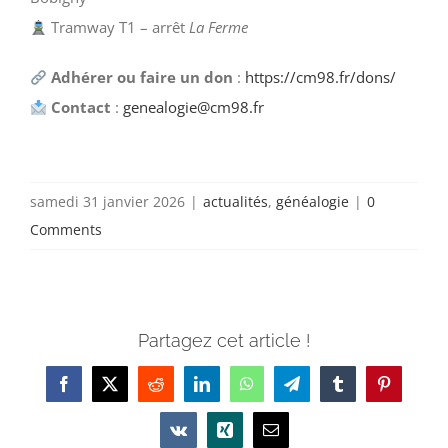
Tramway T1 – arrêt
La Ferme
Adhérer ou faire un don
:
https://cm98.fr/dons/
Contact
:
genealogie@cm98.fr
samedi 31 janvier 2026
|
actualités
,
généalogie
|
0
Comments
Partagez cet article !
Facebook
X
Reddit
LinkedIn
WhatsApp
Telegram
Tumblr
Pinterest
Vk
Xing
Email