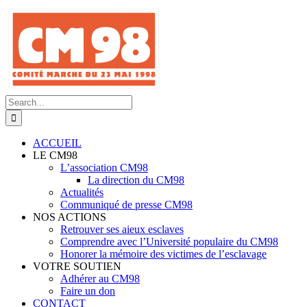
Skip
to
content
Search
for:
ACCUEIL
LE CM98
L’association CM98
La direction du CM98
Actualités
Communiqué de presse CM98
NOS ACTIONS
Retrouver ses aieux esclaves
Comprendre avec l’Université populaire du CM98
Honorer la mémoire des victimes de l’esclavage
VOTRE SOUTIEN
Adhérer au CM98
Faire un don
CONTACT