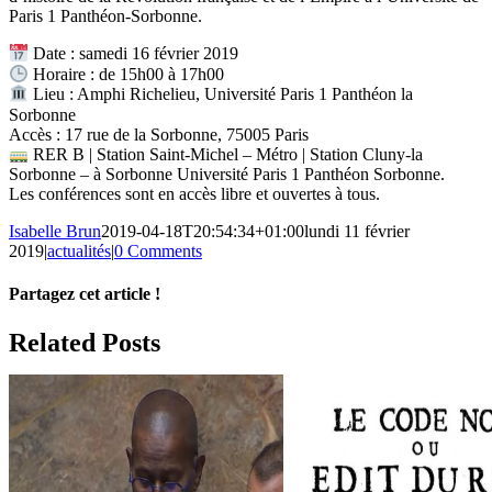
Paris 1 Panthéon-Sorbonne.
Date : samedi 16 février 2019
Horaire : de 15h00 à 17h00
Lieu : Amphi Richelieu, Université
Paris 1 Panthéon la
Sorbonne
Accès : 17 rue de la Sorbonne, 75005 Paris
RER B | Station Saint-Michel – Métro | Station Cluny-la
Sorbonne – à Sorbonne Université Paris 1 Panthéon Sorbonne.
Les conférences sont en accès libre et ouvertes à tous.
Isabelle Brun
2019-04-18T20:54:34+01:00
lundi 11 février
2019
|
actualités
|
0 Comments
Partagez cet article !
Facebook
X
Reddit
LinkedIn
WhatsApp
Telegram
Tumblr
Pinterest
Vk
Xing
Email
Related Posts