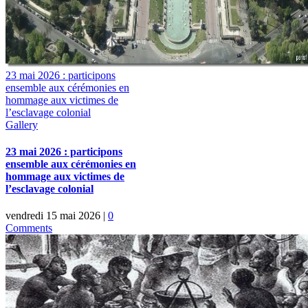
23 mai 2026 : participons
ensemble aux cérémonies en
hommage aux victimes de
l’esclavage colonial
Gallery
23 mai 2026 : participons
ensemble aux cérémonies en
hommage aux victimes de
l’esclavage colonial
vendredi 15 mai 2026
|
0
Comments