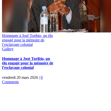
Hommage à José Toribio, un élu
engagé pour la mémoire de
l’esclavage colonial
Gallery
Hommage à José Toribio, un
élu engagé pour la mémoire de
l’esclavage colonial
vendredi 20 mars 2026
|
0
Comments