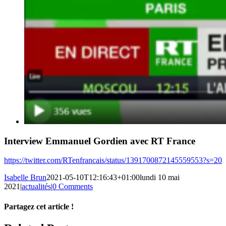
Interview Emmanuel Gordien avec RT France
https://twitter.com/RTenfrancais/status/1391700872145559553?s=20
Isabelle Brun
2021-05-10T12:16:43+01:00
lundi 10 mai
2021
|
actualités
|
0 Comments
Partagez cet article !
Facebook
X
Reddit
LinkedIn
WhatsApp
Telegram
Tumblr
Pinterest
Vk
Xing
Email