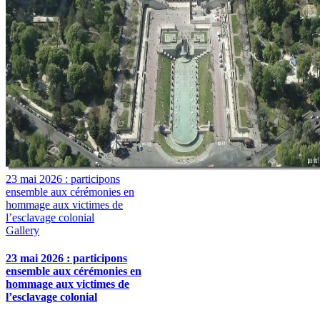
23 mai 2026 : participons
ensemble aux cérémonies en
hommage aux victimes de
l’esclavage colonial
Gallery
23 mai 2026 : participons
ensemble aux cérémonies en
hommage aux victimes de
l’esclavage colonial