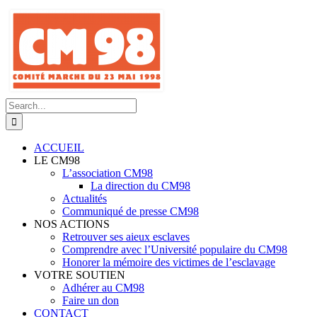
Skip
to
content
Search
for:
ACCUEIL
LE CM98
L’association CM98
La direction du CM98
Actualités
Communiqué de presse CM98
NOS ACTIONS
Retrouver ses aieux esclaves
Comprendre avec l’Université populaire du CM98
Honorer la mémoire des victimes de l’esclavage
VOTRE SOUTIEN
Adhérer au CM98
Faire un don
CONTACT