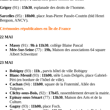
Grigny
(91) :
15h30
, esplanade des droits de l’homme.
Sarcelles
(95) :
18h00
, place Jean-Pierre Passée-Coutrin (bld Henri
Bergson, ANCV).
Cérémonies républicaines en Île-de-France
22 MAI
Massy
(91) :
9h à 11h30
, collège Blaise Pascal
Mée-Sur-Seine
(77) :
19h,
Maison des associations 64 square
Albert Schweitzer
23 MAI
Bobigny
(93) :
11h ,
parvis hôtel de ville Bobigny
Blanc-Mesnil
(93) :
11h00,
stèle Louis-Delgrès, place Gabriel-
Péri (en bordure de l’hôtel de ville).
Cachan
(94) :
11h00
, square de la Fraternité, Allée des
Tulipiers.
Clichy-sous-Bois,
(92) :
17h45
, rassemblement devant la mairie.
Epinay-sous-Sénart
(77) :
13h30
, Maison des Arts et de la
Culture.
Gagny
(93) :
11h00,
place Foch.