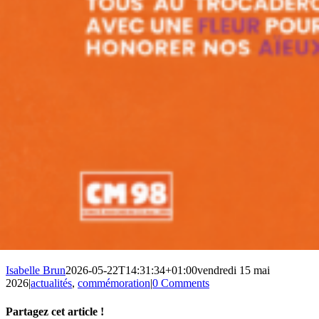
Isabelle Brun
2026-05-22T14:31:34+01:00
vendredi 15 mai
2026
|
actualités
,
commémoration
|
0 Comments
Partagez cet article !