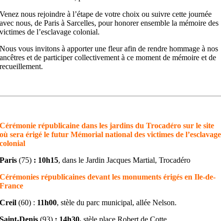
Venez nous rejoindre à l’étape de votre choix ou suivre cette journée
avec nous, de Paris à Sarcelles, pour honorer ensemble la mémoire des
victimes de l’esclavage colonial.
Nous vous invitons à apporter une fleur afin de rendre hommage à nos
ancêtres et de participer collectivement à ce moment de mémoire et de
recueillement.
Cérémonie républicaine dans les jardins du Trocadéro sur le site
où sera érigé le futur Mémorial national des victimes de l’esclavag
colonial
Paris
(75)
:
10h15
, dans le Jardin Jacques Martial, Trocadéro
Cérémonies républicaines devant les monuments érigés en Ile-de-
France
Creil
(60) :
11h00
, stèle du parc municipal, allée Nelson.
Saint-Denis
(93)
: 14h30
,
stèle p
lace Robert de Cotte.