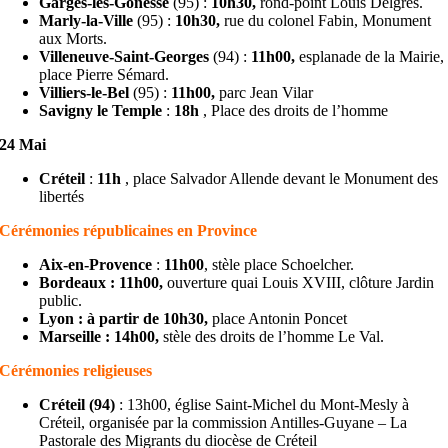
Garges-lès-Gonesse
(95) :
10h30,
rond-point Louis Delgrès.
Marly-la-Ville
(95) :
10h30,
rue du colonel Fabin, Monument
aux Morts.
Villeneuve-Saint-Georges
(94) :
11h00,
esplanade de la Mairie,
place Pierre Sémard.
Villiers-le-Bel
(95) :
11h00,
parc Jean Vilar
Savigny le Temple
:
18h
, Place des droits de l’homme
24 Mai
Créteil
:
11h
, place Salvador Allende devant le Monument des
libertés
Cérémonies républicaines en Province
Aix-en-Provence
:
11h00
, stèle place Schoelcher.
B
ordeaux : 11h00,
ouverture quai Louis XVIII, clôture Jardin
public.
Lyon : à partir de 10h30,
place Antonin Poncet
Marseille : 14h00,
stèle des droits de l’homme Le Val.
Cérémonies religieuses
Créteil (94)
: 13h00, église Saint-Michel du Mont-Mesly à
Créteil, organisée par la commission Antilles-Guyane – La
Pastorale des Migrants du diocèse de Créteil