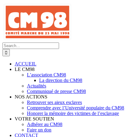
Skip
to
content
Search
for:
ACCUEIL
LE CM98
L’association CM98
La direction du CM98
Actualités
Communiqué de presse CM98
NOS ACTIONS
Retrouver ses aieux esclaves
Comprendre avec l’Université populaire du CM98
Honorer la mémoire des victimes de l’esclavage
VOTRE SOUTIEN
Adhérer au CM98
Faire un don
CONTACT