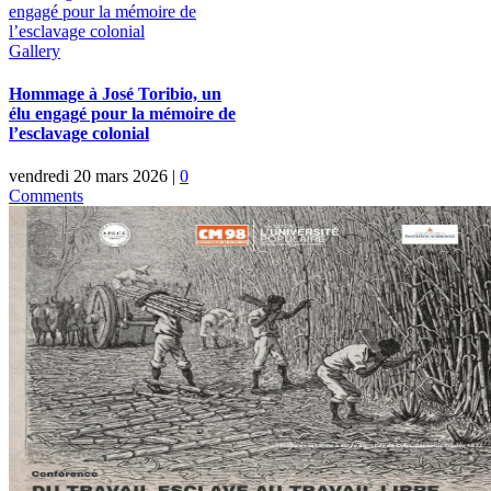
engagé pour la mémoire de
l’esclavage colonial
Gallery
Hommage à José Toribio, un
élu engagé pour la mémoire de
l’esclavage colonial
vendredi 20 mars 2026
|
0
Comments