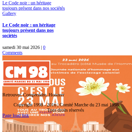
Le Code noir : un héritage
toujours présent dans nos sociétés
Gallery
Le Code noir : un héritage
toujours présent dans nos
sociétés
samedi 30 mai 2026
|
0
Comments
Retrouver, Comprendre, Honorer
Copyright 1998 - 2016 | Comité Marche du 23 mai 1998
Tous droits réservés
Toggle
Page load link
Sliding
Go
Bar
to
Area
Top