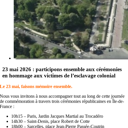
23 mai 2026 : participons ensemble aux cérémonies
en hommage aux victimes de l’esclavage colonial
Le 23 mai, faisons mémoire ensemble.
Nous vous invitons à nous accompagner tout au long de cette journée
de commémoration à travers trois cérémonies républicaines en Île-de-
France :
10h15 – Paris, Jardin Jacques Martial au Trocadéro
14h30 – Saint-Denis, place Robert de Cotte
18h00 – Sarcelles, place Jean-Pierre Passée-Coutrin