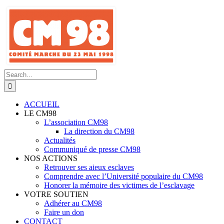
Skip
to
content
Search
for:
ACCUEIL
LE CM98
L’association CM98
La direction du CM98
Actualités
Communiqué de presse CM98
NOS ACTIONS
Retrouver ses aieux esclaves
Comprendre avec l’Université populaire du CM98
Honorer la mémoire des victimes de l’esclavage
VOTRE SOUTIEN
Adhérer au CM98
Faire un don
CONTACT