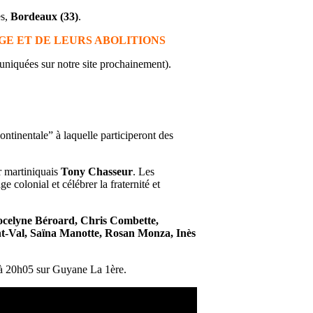
es,
Bordeaux (33)
.
GE ET DE LEURS ABOLITIONS
uniquées sur notre site prochainement).
ntinentale” à laquelle participeront des
r martiniquais
Tony Chasseur
. Les
colonial et célébrer la fraternité et
ocelyne Béroard, Chris Combette,
t-Val, Saïna Manotte, Rosan Monza, Inès
 à 20h05 sur Guyane La 1ère.