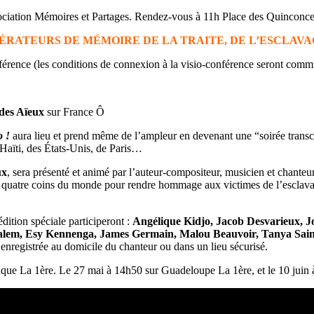
sociation Mémoires et Partages. Rendez-vous à 11h Place des Quinconc
ÉRATEURS DE MÉMOIRE DE LA TRAITE, DE L’ESCLAVA
érence (les conditions de connexion à la visio-conférence seront comm
 des Aïeux
sur France Ô
o !
aura lieu et prend même de l’ampleur en devenant une “soirée transco
Haïti, des États-Unis, de Paris…
ux
, sera présenté et animé par l’auteur-compositeur, musicien et chanteu
es quatre coins du monde pour rendre hommage aux victimes de l’esclavage 
dition spéciale participeront :
Angélique Kidjo, Jacob Desvarieux, J
Salem, Esy Kennenga, James Germain, Malou Beauvoir, Tanya Sain
enregistrée au domicile du chanteur ou dans un lieu sécurisé.
que La 1ère. Le 27 mai à 14h50 sur Guadeloupe La 1ère, et le 10 juin