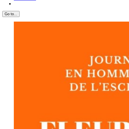
Go to...
View
Larger
Image