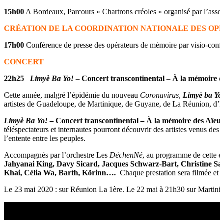
15h00
A Bordeaux, Parcours « Chartrons créoles » organisé par l’as
CRÉATION DE LA COORDINATION NATIONALE DES OP
17h00
Conférence de presse des opérateurs de mémoire par visio-conf
CONCERT
22h25
Limyè Ba Yo!
– Concert transcontinental – À la mémoire
Cette année, malgré l’épidémie du nouveau
Coronavirus
,
Limyè ba Y
artistes de Guadeloupe, de Martinique, de Guyane, de La Réunion, d’
Limyè Ba Yo!
– Concert transcontinental – À la mémoire des Aïe
téléspectateurs et internautes pourront découvrir des artistes venus d
l’entente entre les peuples.
Accompagnés par l’orchestre Les
DéchenNé
, au programme de cette é
Jahyanai King, Davy Sicard, Jacques Schwarz-Bart, Christine 
Khai, Célia Wa, Barth, Körinn….
Chaque prestation sera filmée et 
Le 23 mai 2020 : sur Réunion La 1ère. Le 22 mai à 21h30 sur Martini