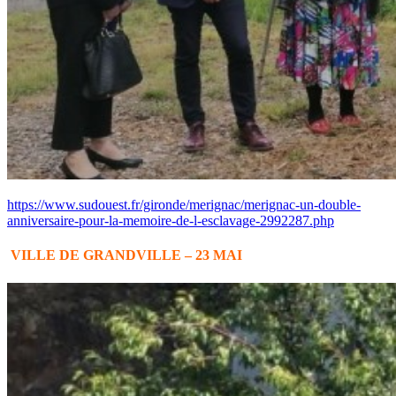
https://www.sudouest.fr/gironde/merignac/merignac-un-double-
anniversaire-pour-la-memoire-de-l-esclavage-2992287.php
VILLE DE GRANDVILLE – 23 MAI