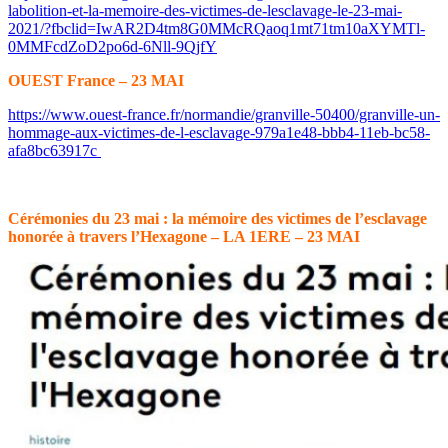
labolition-et-la-memoire-des-victimes-de-lesclavage-le-23-mai-
2021/?fbclid=IwAR2D4tm8G0MMcRQaoq1mt71tm10aXYMTl-
0MMFcdZoD2po6d-6Nll-9QjfY
OUEST France – 23 MAI
https://www.ouest-france.fr/normandie/granville-50400/granville-un-
hommage-aux-victimes-de-l-esclavage-979a1e48-bbb4-11eb-bc58-
afa8bc63917c
Cérémonies du 23 mai : la mémoire des victimes de l’esclavage
honorée à travers l’Hexagone – LA 1ERE – 23 MAI