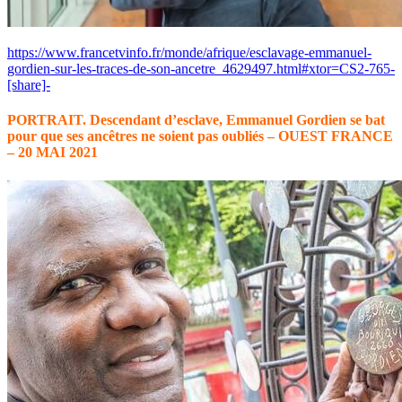
https://www.francetvinfo.fr/monde/afrique/esclavage-emmanuel-
gordien-sur-les-traces-de-son-ancetre_4629497.html#xtor=CS2-765-
[share]-
PORTRAIT. Descendant d’esclave, Emmanuel Gordien se bat
pour que ses ancêtres ne soient pas oubliés – OUEST FRANCE
– 20 MAI 2021