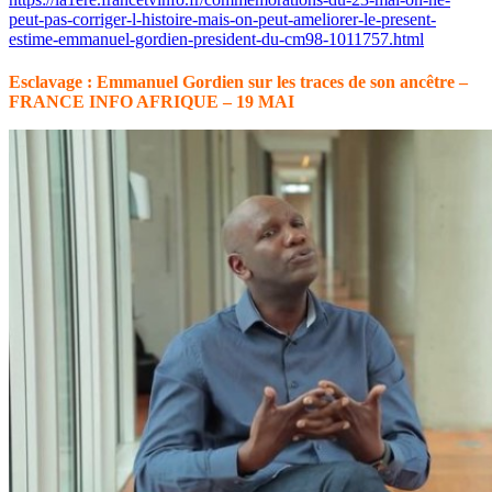
peut-pas-corriger-l-histoire-mais-on-peut-ameliorer-le-present-
estime-emmanuel-gordien-president-du-cm98-1011757.html
Esclavage : Emmanuel Gordien sur les traces de son ancêtre –
FRANCE INFO AFRIQUE – 19 MAI