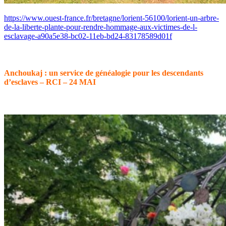
https://www.ouest-france.fr/bretagne/lorient-56100/lorient-un-arbre-
de-la-liberte-plante-pour-rendre-hommage-aux-victimes-de-l-
esclavage-a90a5e38-bc02-11eb-bd24-83178589d01f
Anchoukaj : un service de généalogie pour les descendants
d’esclaves – RCI – 24 MAI