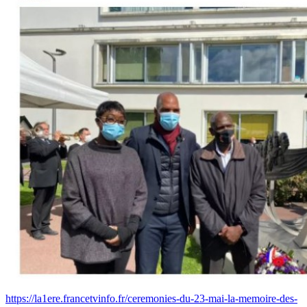
https://la1ere.francetvinfo.fr/ceremonies-du-23-mai-la-memoire-des-