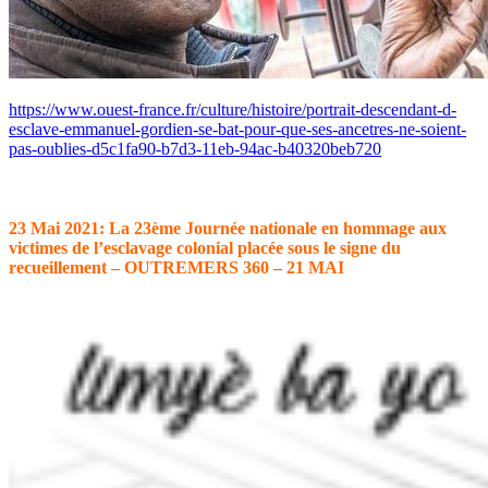
https://www.ouest-france.fr/culture/histoire/portrait-descendant-d-
esclave-emmanuel-gordien-se-bat-pour-que-ses-ancetres-ne-soient-
pas-oublies-d5c1fa90-b7d3-11eb-94ac-b40320beb720
23 Mai 2021: La 23ème Journée nationale en hommage aux
victimes de l’esclavage colonial placée sous le signe du
recueillement – OUTREMERS 360 – 21 MAI