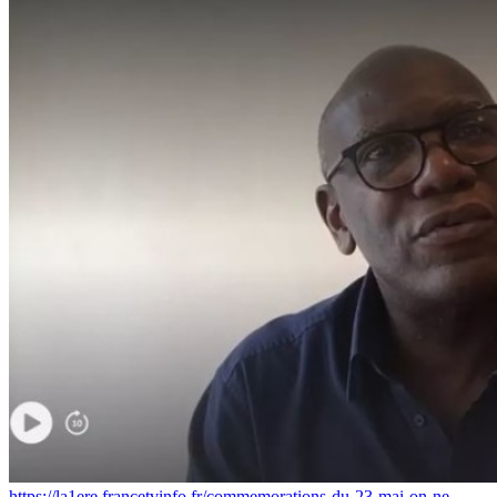
https://la1ere.francetvinfo.fr/commemorations-du-23-mai-on-ne-