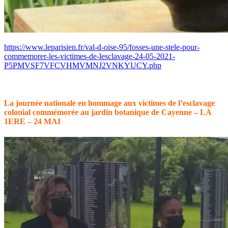
https://www.leparisien.fr/val-d-oise-95/fosses-une-stele-pour-
commemorer-les-victimes-de-lesclavage-24-05-2021-
P5PMVSF7VFCVHMVMNJ2VNKYUCY.php
La journée nationale en hommage aux victimes de l’esclavage
colonial commémorée au jardin botanique de Cayenne – LA
1ERE – 24 MAI