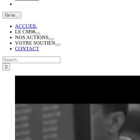
Go to...
ACCUEIL
LE CM98
NOS ACTIONS
VOTRE SOUTIEN
CONTACT
Search
for:
View
Larger
Image