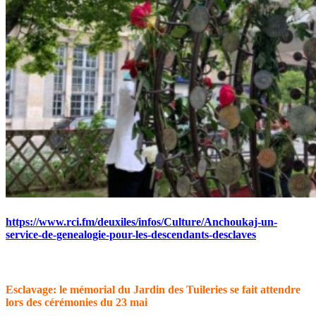
https://www.rci.fm/deuxiles/infos/Culture/Anchoukaj-un-
service-de-genealogie-pour-les-descendants-desclaves
Esclavage: le mémorial du Jardin des Tuileries se fait attendre
lors des cérémonies du 23 mai