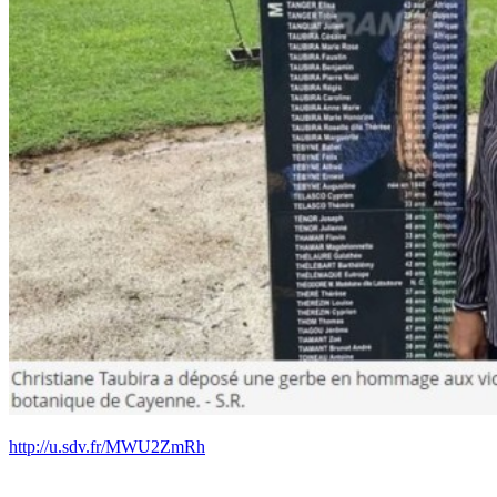
http://u.sdv.fr/MWU2ZmRh