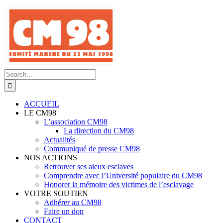
Skip
to
content
Search
for:
ACCUEIL
LE CM98
L’association CM98
La direction du CM98
Actualités
Communiqué de presse CM98
NOS ACTIONS
Retrouver ses aieux esclaves
Comprendre avec l’Université populaire du CM98
Honorer la mémoire des victimes de l’esclavage
VOTRE SOUTIEN
Adhérer au CM98
Faire un don
CONTACT