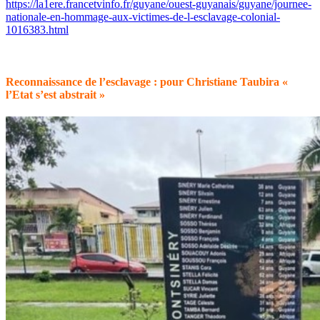
https://la1ere.francetvinfo.fr/guyane/ouest-guyanais/guyane/journee-
nationale-en-hommage-aux-victimes-de-l-esclavage-colonial-
1016383.html
Reconnaissance de l’esclavage : pour Christiane Taubira «
l’Etat s’est abstrait »