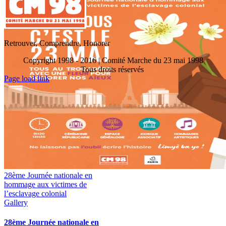
Retrouver, Comprendre, Honorer
Copyright 1998 - 2016 | Comité Marche du 23 mai 1998
Tous droits réservés
Toggle
Page load link
Sliding
Go
Bar
to
Area
Top
28ème Journée nationale en
hommage aux victimes de
l’esclavage colonial
Gallery
28ème Journée nationale en