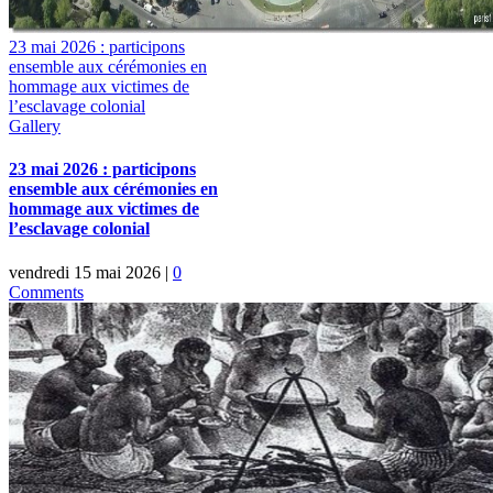
23 mai 2026 : participons
ensemble aux cérémonies en
hommage aux victimes de
l’esclavage colonial
Gallery
23 mai 2026 : participons
ensemble aux cérémonies en
hommage aux victimes de
l’esclavage colonial
vendredi 15 mai 2026
|
0
Comments