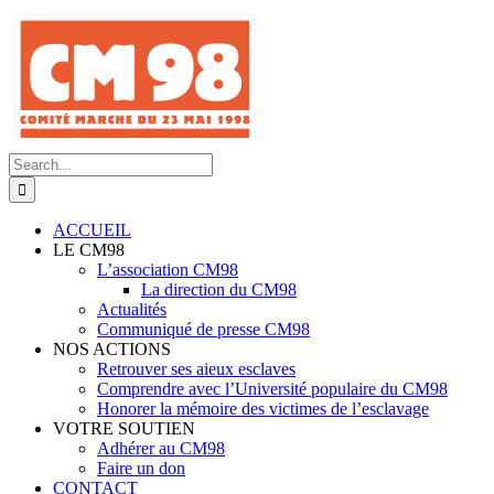
Skip
to
content
Search
for:
ACCUEIL
LE CM98
L’association CM98
La direction du CM98
Actualités
Communiqué de presse CM98
NOS ACTIONS
Retrouver ses aieux esclaves
Comprendre avec l’Université populaire du CM98
Honorer la mémoire des victimes de l’esclavage
VOTRE SOUTIEN
Adhérer au CM98
Faire un don
CONTACT