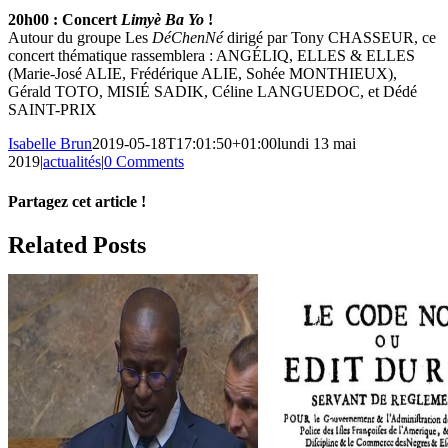
20h00 : Concert
Limyè Ba Yo
!
Autour du groupe Les
DéChenNé
dirigé par Tony CHASSEUR, ce
concert thématique rassemblera : ANGÉLIQ, ELLES & ELLES
(Marie-José ALIE, Frédérique ALIE, Sohée MONTHIEUX),
Gérald TOTO, MISIÉ SADIK, Céline LANGUEDOC, et Dédé
SAINT-PRIX
Isabelle Brun
2019-05-18T17:01:50+01:00
lundi 13 mai
2019
|
actualités
|
0 Comments
Partagez cet article !
Facebook
X
Reddit
LinkedIn
WhatsApp
Telegram
Tumblr
Pinterest
Vk
Xing
Email
Related Posts