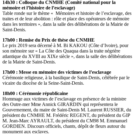
14h30 : Colloque du CNMHE (Comité national pour la
mémoire et l’histoire de l’esclavage)
Table ronde sur le thème « Mémoires et histoire de l’esclavage, des
traites et de leur abolition : rôle et place des opérateurs de mémoire
dans les territoires », dans la salle des délibérations de la Mairie de
Saint-Denis.
17h00 : Remise du Prix de thèse du CNMHE
Le prix 2019 sera décerné à M. Bi KAKOU (Côte d’Ivoire), pour
son mémoire sur « La Côte des Quaqua dans la traite négrière
atlantique du XVIII au XIXe siècle », dans la salle des délibérations
de la Mairie de Saint-Denis.
17h00 : Messe en mémoire des victimes de l’esclavage
Cérémonie religieuse, à la basilique de Saint-Denis, célébrée par le
vicaire du diocèse de la Seine-Saint-Denis.
18h00 : Cérémonie républicaine
Hommage aux victimes de l’esclavage en présence de la ministre
des Outre-mer Mme Annick GIRARDIN qui représentera le
Gouvernement, du maire de Saint-Denis M. Laurent RUSSIER, du
président du CNMHE M. Frédéric REGENT, du président du GIP
M. Jean-Marc AYRAULT, du président du CM98 M. Emmanuel
GORDIEN. Discours officiels, chants, dépôt de fleurs autour du
monument aux esclaves.