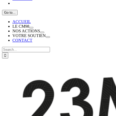
Go to...
ACCUEIL
LE CM98
NOS ACTIONS
VOTRE SOUTIEN
CONTACT
Search
for:
View
Larger
Image