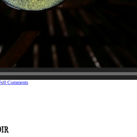
és
|
0 Comments