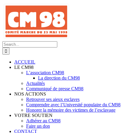
Skip
to
content
Search
for:
ACCUEIL
LE CM98
L’association CM98
La direction du CM98
Actualités
Communiqué de presse CM98
NOS ACTIONS
Retrouver ses aieux esclaves
Comprendre avec l’Université populaire du CM98
Honorer la mémoire des victimes de l’esclavage
VOTRE SOUTIEN
Adhérer au CM98
Faire un don
CONTACT