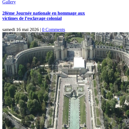
Gallery
28ème Journée nationale en hommage aux
victimes de l’esclavage colonial
samedi 16 mai 2026
|
0 Comments