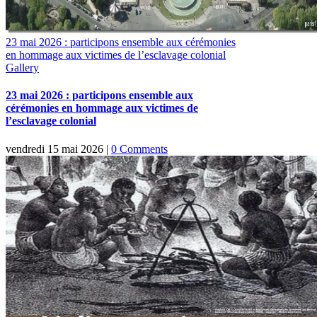
23 mai 2026 : participons ensemble aux cérémonies
en hommage aux victimes de l’esclavage colonial
Gallery
23 mai 2026 : participons ensemble aux
cérémonies en hommage aux victimes de
l’esclavage colonial
vendredi 15 mai 2026
|
0 Comments