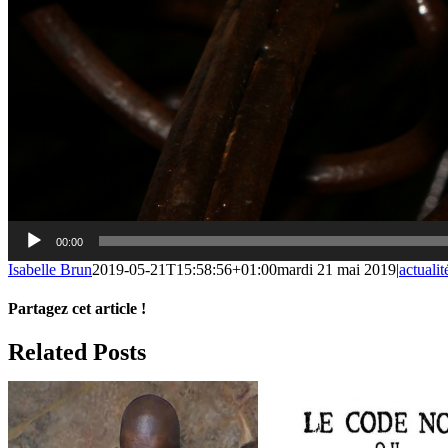
00:00
Isabelle Brun
2019-05-21T15:58:56+01:00
mardi 21 mai 2019
|
actualit
Partagez cet article !
Facebook
X
Reddit
LinkedIn
WhatsApp
Telegram
Tumblr
Pinterest
Vk
Xing
Email
Related Posts