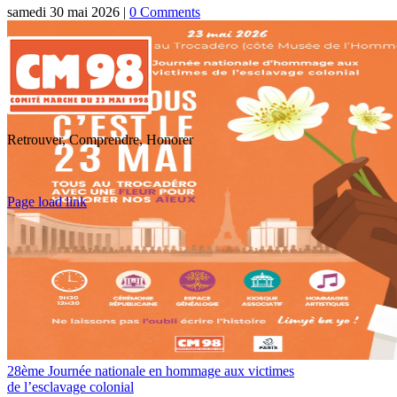
samedi 30 mai 2026
|
0 Comments
Retrouver, Comprendre, Honorer
Toggle
Page load link
Sliding
Go
Bar
to
Area
Top
28ème Journée nationale en hommage aux victimes
de l’esclavage colonial