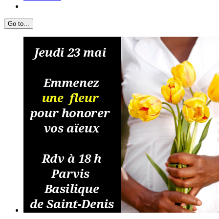
Go to...
View
Larger
Image